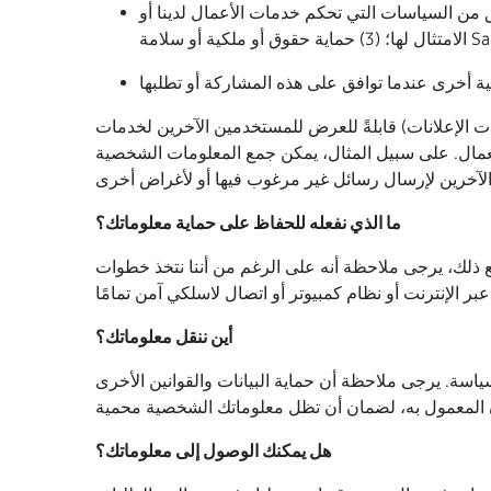
متثال للقانون أو الاستجابة لإجراءات قانونية إلزامية (مثل أمر تفتيش أو أمر قضائي آخر)؛ (2) التحقق من السياسات التي تحكم خدمات الأعمال لدينا أو
ت الإعلانات) قابلةً للعرض للمستخدمين الآخرين لخدمات
تعمال. على سبيل المثال، يمكن جمع المعلومات الشخصية
ما الذي نفعله للحفاظ على حماية معلوماتك؟
ومع ذلك، يرجى ملاحظة أنه على الرغم من أننا نتخذ خطوات
أين ننقل معلوماتك؟
ياسة. يرجى ملاحظة أن حماية البيانات والقوانين الأخرى
هل يمكنك الوصول إلى معلوماتك؟