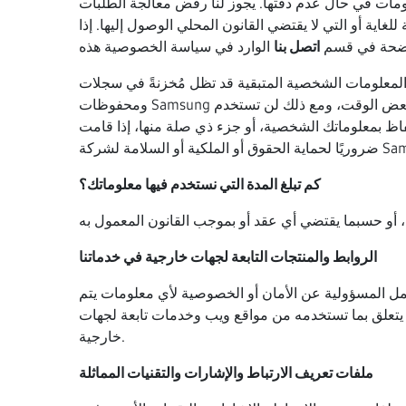
ومات في حال عدم دقتها. يجوز لنا رفض معالجة الطلبات
اية أو التي لا يقتضي القانون المحلي الوصول إليها. إذا
موضحة في قسم
اتصل بنا
المعلومات الشخصية المتبقية قد تظل مُخزنةً في سجلات
ومحفوظات Samsung لبعض الوقت، ومع ذلك لن تستخدم Samsung هذه المعلومات لأغراض تجارية. أنت تدرك أنه على الرغم من طلبك الحذف، تحتفظ شركة Samsung بالحق في
ماتك الشخصية، أو جزء ذي صلة منها، إذا قامت Samsung بتعليق وصولك إلى موقع الويب، أو تقييده، أو إنهائه نظرًا لانتهاك شروط خدمة Samsung، أو إذا كان ذلك
كم تبلغ المدة التي نستخدم فيها معلوماتك؟
الروابط والمنتجات التابعة لجهات خارجية في خدماتنا
حمل المسؤولية عن الأمان أو الخصوصية لأي معلومات يتم
 يتعلق بما تستخدمه من مواقع ويب وخدمات تابعة لجهات
خارجية.
ملفات تعريف الارتباط والإشارات والتقنيات المماثلة