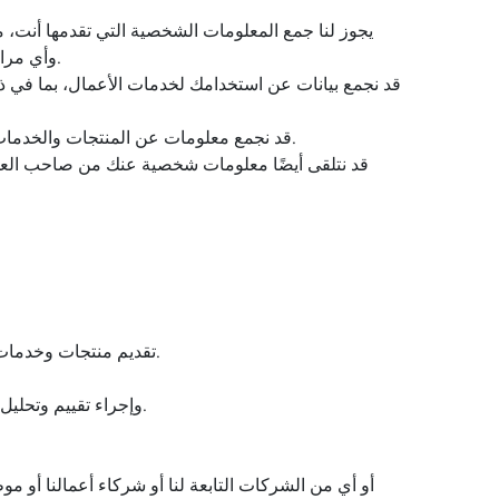
يجوز لنا جمع المعلومات الشخصية التي تقدمها أنت،
وتفاصيل التسجيل ومعلومات حول الأجهزة المدارة (مثل IMEI والرقم التسلسلي واسم الطراز) وأي مراسلات ترسلها أو تقدمها لنا.
قد نجمع بيانات عن استخدامك لخدمات الأعمال، بما في ذ
قد نجمع معلومات عن المنتجات والخدمات التي قمت أنت أو صاحب العمل بشرائها أو استلامها وبيانات الدفع وغيرها من المعلومات المقدمة في ما يتعلق بالمعاملة.
قد نتلقى أيضًا معلومات شخصية عنك من صاحب العمل 
تقديم منتجات وخدمات أفضل وأكثر تخصيصًا تأخذ في الاعتبار سجل الشراء وسجل الخدمة لشركتك والمعلومات الأخرى ذات الصلة، عند الطلب.
وإجراء تقييم وتحليل للسوق وعملائنا ومنتجاتنا وخدماتنا (بما يتضمن سؤالك عن آرائك في منتجاتنا وخدماتنا وإجراء دراسات استقصائية للعملاء).