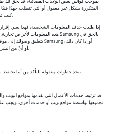
بموجب قوانين بعض الولايات القضائية، قد يحق لك طل
المتكررة بشكل غير معقول أو التي تتطلب جهدًا فنيًا 
الوارد في سياسة الخصوصية هذه.
كنت تر
إذا طلبت حذف المعلومات الشخصية، فهذا يعني إقرارك
ضروريًا لحماية الحقوق أو الملكية أو السلامة لشركة Samsung، أو أيٍّ من الشركات التابعة لنا المعنية، أو شركاء أعمالنا، أو موظفينا، أو عملائنا.
نتخذ خطوات معقولة للتأكد من أننا نحتفظ بمعلوماتك طالما كان ذلك ضروريًا للغرض الذي تم جمعها من أجله فقط، أو حسبما يقتضي أي عقد أو بموجب القانون المعمول به.
قد ترتبط خدمات الأعمال التي نقدمها بمواقع الويب و
تجميعها بواسطة مواقع ويب أو خدمات أخرى. ويجب عليك