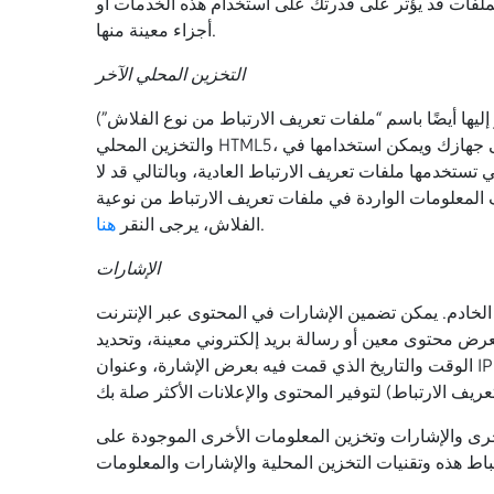
لفات قد يؤثر على قدرتك على استخدام هذه الخدمات أو
أجزاء معينة منها.
التخزين المحلي الآخر
ليها أيضًا باسم “ملفات تعريف الارتباط من نوع الفلاش”)
والتخزين المحلي HTML5، في ما يتعلق بخدمات الأعمال لدينا. هذه التقنيات تشبه ملفات تعريف الارتباط التي تمت مناقشتها أعلاه، حيث يتم تخزينها على جهازك ويمكن استخدامها في
ستخدمها ملفات تعريف الارتباط العادية، وبالتالي قد لا
المعلومات الواردة في ملفات تعريف الارتباط من نوعية
.
الفلاش، يرجى النقر
هنا
الإشارات
الخادم. يمكن تضمين الإشارات في المحتوى عبر الإنترنت
عرض محتوى معين أو رسالة بريد إلكتروني معينة، وتحديد
الوقت والتاريخ الذي قمت فيه بعرض الإشارة، وعنوان IP الخاص بجهازك. نستخدم نحن وبعض الجهات الخارجية الإشارات لأغراض متنوعة، منها تحليل استخدام خدمات الأعمال الخاصة
خرى والإشارات وتخزين المعلومات الأخرى الموجودة على