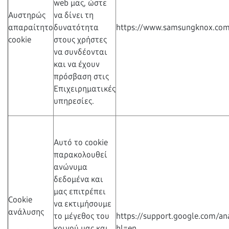
web μας, ώστε
Αυστηρώς
να δίνει τη
απαραίτητο
δυνατότητα
https://www.samsungknox.com/
cookie
στους χρήστες
να συνδέονται
και να έχουν
πρόσβαση στις
Επιχειρηματικές
υπηρεσίες.
Αυτό το cookie
παρακολουθεί
ανώνυμα
δεδομένα και
μας επιτρέπει
Cookie
να εκτιμήσουμε
ανάλυσης
το μέγεθος του
https://support.google.com/an
κοινού μας και
hl=en