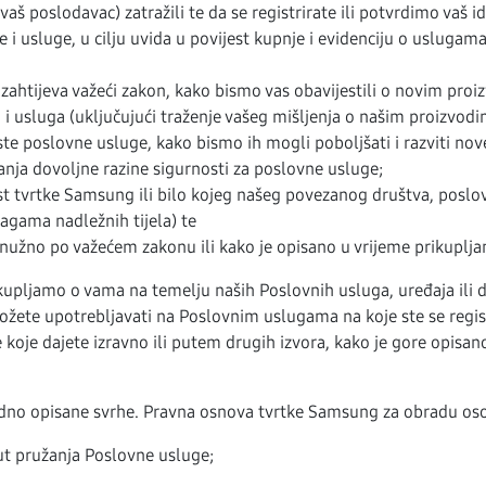
 vaš poslodavac) zatražili te da se registrirate ili potvrdimo vaš ide
e i usluge, u cilju uvida u povijest kupnje i evidenciju o uslugam
htijeva važeći zakon, kako bismo vas obavijestili o novim proi
a i usluga (uključujući traženje vašeg mišljenja o našim proizvodi
ste poslovne usluge, kako bismo ih mogli poboljšati i razviti nov
anja dovoljne razine sigurnosti za poslovne usluge;
st tvrtke Samsung ili bilo kojeg našeg povezanog društva, poslovn
agama nadležnih tijela) te
nužno po važećem zakonu ili kako je opisano u vrijeme prikuplja
pljamo o vama na temelju naših Poslovnih usluga, uređaja ili dr
te upotrebljavati na Poslovnim uslugama na koje ste se registr
je dajete izravno ili putem drugih izvora, kako je gore opisano
dno opisane svrhe. Pravna osnova tvrtke Samsung za obradu os
ut pružanja Poslovne usluge;