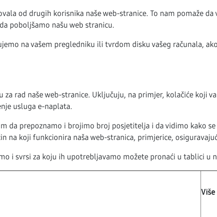
likovala od drugih korisnika naše web-stranice. To nam pomaže d
 da poboljšamo našu web stranicu.
jujemo na vašem pregledniku ili tvrdom disku vašeg računala, ako 
su za rad naše web-stranice. Uključuju, na primjer, kolačiće koji
enje usluga e-naplata.
da prepoznamo i brojimo broj posjetitelja i da vidimo kako se po
 na koji funkcionira naša web-stranica, primjerice, osiguravajući
mo i svrsi za koju ih upotrebljavamo možete pronaći u tablici u 
Više