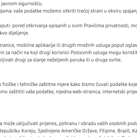
 s javnom sigurnošću.
ama: vaše podatke možemo otkriti trećoj strani u okviru spajanja i
 uputi: pored otkrivanja opisanih u ovim Pravilima privatnosti, 
kvo dijeljenje.
ranice, mobilne aplikacije ili drugih mrežnih usluga poput oglas
 za način na koji drugi korisnici Poslovnih usluga mogu koristit
jivati drugi za slanje neželjenih poruka ili u druge svrhe.
o fizičke i tehničke zaštitne mjere kako bismo čuvali podatke ko
aštitili vaše podatke, nijedna web-stranica, internetski prijeno
 može uključivati prijenos, pohranu i obradu vaših osobnih poda
 Republiku Koreju, Sjedinjene Američke Države, Filipine, Brazil,