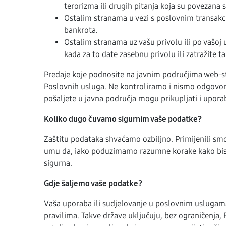
terorizma ili drugih pitanja koja su povezana
Ostalim stranama u vezi s poslovnim transakcij
bankrota.
Ostalim stranama uz vašu privolu ili po vašoj
kada za to date zasebnu privolu ili zatražite ta
Predaje koje podnosite na javnim područjima web-st
Poslovnih usluga. Ne kontroliramo i nismo odgovorni
pošaljete u javna područja mogu prikupljati i uporabl
Koliko dugo čuvamo sigurnim vaše podatke?
Zaštitu podataka shvaćamo ozbiljno. Primijenili sm
umu da, iako poduzimamo razumne korake kako bismo z
sigurna.
Gdje šaljemo vaše podatke?
Vaša uporaba ili sudjelovanje u poslovnim uslugama
pravilima. Takve države uključuju, bez ograničenja,