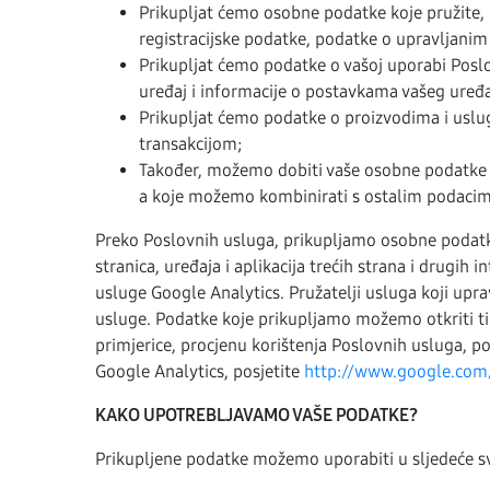
Prikupljat ćemo osobne podatke koje pružite, p
registracijske podatke, podatke o upravljanim 
Prikupljat ćemo podatke o vašoj uporabi Poslo
uređaj i informacije o postavkama vašeg uređa
Prikupljat ćemo podatke o proizvodima i uslugam
transakcijom;
Također, možemo dobiti vaše osobne podatke od
a koje možemo kombinirati s ostalim podacima
Preko Poslovnih usluga, prikupljamo osobne podat
stranica, uređaja i aplikacija trećih strana i drugih
usluge Google Analytics. Pružatelji usluga koji up
usluge. Podatke koje prikupljamo možemo otkriti tim
primjerice, procjenu korištenja Poslovnih usluga, p
Google Analytics, posjetite
http://www.google.com/
KAKO UPOTREBLJAVAMO VAŠE PODATKE?
Prikupljene podatke možemo uporabiti u sljedeće s