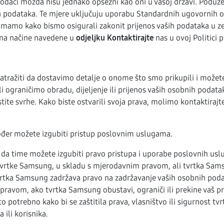
i podaci možda nisu jednako opsežni kao oni u vašoj državi. Podu
 podataka. Te mjere uključuju uporabu Standardnih ugovornih od
mamo kako bismo osigurali zakonit prijenos vaših podataka u zem
na načine navedene u
odjeljku
Kontaktirajte
nas u ovoj Politici p
tražiti da dostavimo detalje o onome što smo prikupili i možete 
ili ograničimo obradu, dijeljenje ili prijenos vaših osobnih poda
stite svrhe. Kako biste ostvarili svoja prava, molimo kontaktira
kođer možete izgubiti pristup poslovnim uslugama.
e da time možete izgubiti pravo pristupa i uporabe poslovnih us
 tvrtke Samsung, u skladu s mjerodavnim pravom, ali tvrtka Sam
 tvrtka Samsung zadržava pravo na zadržavanje vaših osobnih podat
ravom, ako tvrtka Samsung obustavi, ograniči ili prekine vaš pri
o potrebno kako bi se zaštitila prava, vlasništvo ili sigurnost t
ili korisnika.