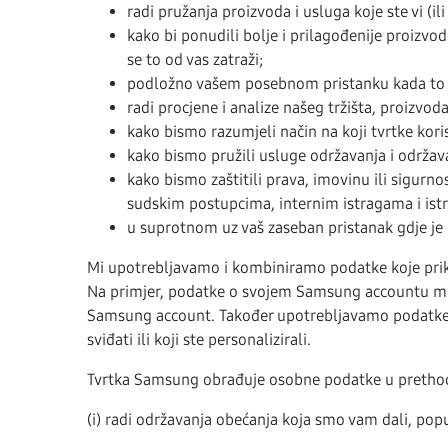
radi pružanja proizvoda i usluga koje ste vi (ili
kako bi ponudili bolje i prilagođenije proizvod
se to od vas zatraži;
podložno vašem posebnom pristanku kada to za
radi procjene i analize našeg tržišta, proizvod
kako bismo razumjeli način na koji tvrtke kori
kako bismo pružili usluge održavanja i održav
kako bismo zaštitili prava, imovinu ili sigurno
sudskim postupcima, internim istragama i istr
u suprotnom uz vaš zaseban pristanak gdje je 
Mi upotrebljavamo i kombiniramo podatke koje priku
Na primjer, podatke o svojem Samsung accountu može
Samsung account. Također upotrebljavamo podatke ko
sviđati ili koji ste personalizirali.
Tvrtka Samsung obrađuje osobne podatke u pretho
(i) radi održavanja obećanja koja smo vam dali, pop