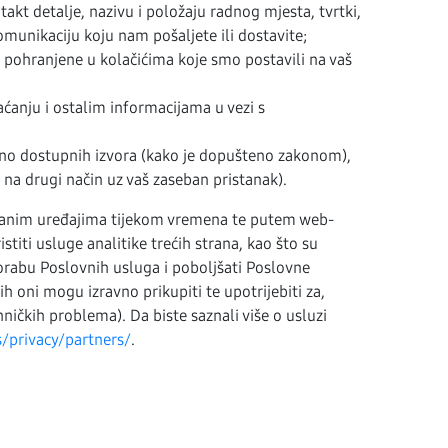
akt detalje, nazivu i položaju radnog mjesta, tvrtki,
omunikaciju koju nam pošaljete ili dostavite;
e pohranjene u kolačićima koje smo postavili na vaš
aćanju i ostalim informacijama u vezi s
alno dostupnih izvora (kako je dopušteno zakonom),
na drugi način uz vaš zaseban pristanak).
ezanim uređajima tijekom vremena te putem web-
titi usluge analitike trećih strana, kao što su
orabu Poslovnih usluga i poboljšati Poslovne
 oni mogu izravno prikupiti te upotrijebiti za,
ičkih problema). Da biste saznali više o usluzi
/privacy/partners/
.