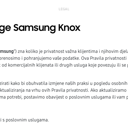
LEGAL
sluge Samsung Knox
amsung
”) zna koliko je privatnost važna klijentima i njihovim djel
renosimo i pohranjujemo vaše podatke. Ova Pravila privatnosti 
komercijalnih klijenata ili drugih usluga koje povezuju ili se p
irati kako bi obuhvatila izmjene naših praksi u pogledu osobni
aliziranja na vrhu ovih Pravila privatnosti. Ako aktualiziramo P
a potrebi, postavimo obavijest o poslovnim uslugama ili vam 
ezi s poslovnim uslugama.