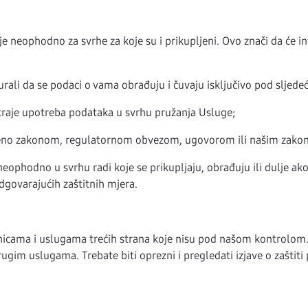
eophodno za svrhe za koje su i prikupljeni. Ovo znači da će infor
li da se podaci o vama obrađuju i čuvaju isključivo pod sljede
traje upotreba podataka u svrhu pružanja Usluge;
ređeno zakonom, regulatornom obvezom, ugovorom ili našim zak
eophodno u svrhu radi koje se prikupljaju, obrađuju ili dulje ak
odgovarajućih zaštitnih mjera.
icama i uslugama trećih strana koje nisu pod našom kontrolom. 
ugim uslugama. Trebate biti oprezni i pregledati izjave o zaštiti