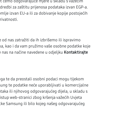
zet ćemo odgovarajuće mjere u skladu s važećim
redbi za zaštitu prijenosa podataka izvan EGP-a.
lje izvan EU-a ili za dobivanje kopije postojećih
rivatnosti.
od nas zatražiti da ih izbrišemo ili ispravimo
taka, kao i da vam pružimo vaše osobne podatke koje
jte nas na načine navedene u odjeljku
Kontaktirajte
luga te da preostali osobni podaci mogu tijekom
sung te podatke neće uporabljivati u komercijalne
aka ili njihovog odgovarajućeg dijela, u skladu s
stup web-stranici zbog kršenja važećih Uvjeta
vrtke Samsung ili bilo kojeg našeg odgovarajućeg