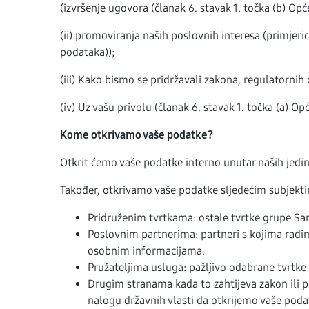
(izvršenje ugovora (članak 6. stavak 1. točka (b) Opć
(ii) promoviranja naših poslovnih interesa (primjeri
podataka));
(iii) Kako bismo se pridržavali zakona, regulatornih 
(iv) Uz vašu privolu (članak 6. stavak 1. točka (a) Op
Kome otkrivamo vaše podatke?
Otkrit ćemo vaše podatke interno unutar naših jedin
Također, otkrivamo vaše podatke sljedećim subjekti
Pridruženim tvrtkama: ostale tvrtke grupe Sa
Poslovnim partnerima: partneri s kojima radim
osobnim informacijama.
Pružateljima usluga: pažljivo odabrane tvrtke k
Drugim stranama kada to zahtijeva zakon ili p
nalogu državnih vlasti da otkrijemo vaše poda