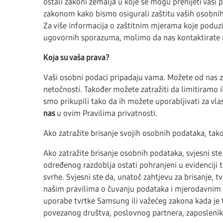
ostali zakoni zemalja u koje se mogu prenijeti vaš
zakonom kako bismo osigurali zaštitu vaših osobnih
Za više informacija o zaštitnim mjerama koje poduzi
ugovornih sporazuma, molimo da nas kontaktirate 
Koja su vaša prava?
Vaši osobni podaci pripadaju vama. Možete od nas za
netočnosti. Također možete zatražiti da limitiramo 
smo prikupili tako da ih možete uporabljivati za vla
nas
u ovim Pravilima privatnosti.
Ako zatražite brisanje svojih osobnih podataka, ta
Ako zatražite brisanje osobnih podataka, svjesni st
određenog razdoblja ostati pohranjeni u evidenciji
svrhe. Svjesni ste da, unatoč zahtjevu za brisanje,
našim pravilima o čuvanju podataka i mjerodavnim p
uporabe tvrtke Samsung ili važećeg zakona kada je t
povezanog društva, poslovnog partnera, zaposlenika 