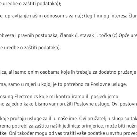
e uredbe o zaštiti podataka));
ce, upravljanje našim odnosom s vama); (legitimnog interesa člana
obveza i pravnih postupaka, članak 6. stavak 1. točka (c) Opće ure
će uredbe o zaštiti podataka).
ica, ali samo onim osobama koje ih trebaju za dodatno pružanje 
ma, samo u mjeri u kojoj je to potrebno za Poslovne usluge:
msung Electronics koje mi kontroliramo ili posjedujemo.
o zajedno kako bismo vam pružili Poslovne usluge. Ovi poslovni 
oje pružaju usluge za ili u naše ime. Ovi pružatelji usluga su tak
rema potrebi za zaštitu naših jedinica: primjerice, može biti 
tke. Oni također mogu od vas tražiti vaše podatke u svrhu prove