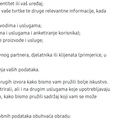
ntitet ili vaš uređaj;
a vaše tvrtke te druge relevantne informacije, kada
zvodima i uslugama;
ma i uslugama i anketiranje korisnika);
e proizvode i usluge;
og partnera, djelatnika ili klijenata (primjerice, u
nja vaših podataka.
ugih izvora kako bismo vam pružili bolje iskustvo.
irali, ali i na drugim uslugama koje upotrebljavaju
, kako bismo pružili sadržaj koji vam se može
obnih podataka obuhvaća obradu: