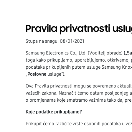
Pravila privatnosti u
Stupa na snagu: 08/01/2021
Samsung Electronics Co., Ltd. (Voditelj obrade)
(„S
toga kako prikupljamo, uporabljujemo, otkrivamo, p
podataka prikupljenih putem usluge Samsung Knox od 
„
Poslovne
usluge”).
Ova Pravila privatnosti mogu se povremeno aktualiz
važećih zakona. Naznačit ćemo datum posljednjeg aktu
o promjenama koje smatramo važnima tako da, prem
Koje podatke prikupljamo?
Prikupit ćemo različite vrste osobnih podataka u v