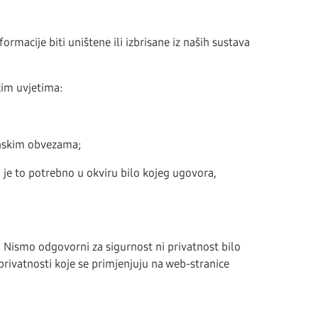
macije biti uništene ili izbrisane iz naših sustava
ćim uvjetima:
onskim obvezama;
o je to potrebno u okviru bilo kojeg ugovora,
Nismo odgovorni za sigurnost ni privatnost bilo
 privatnosti koje se primjenjuju na web-stranice