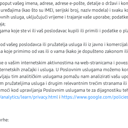
oput vašeg imena, adrese, adrese e-pošte, detalje o državi i kont
uređajima (kao što su IMEI, serijski broj, naziv modela) i svaku k
vnih usluga, uključujući vrijeme i trajanje vaše uporabe; podatk
ja;
a koje ste vi ili vaš poslodavac kupili ili primili i podatke o pl
 vašeg poslodavca ili pružatelja usluga ili iz javno i komercij
 koje primimo od vas ili o vama (kako je dopušteno zakonom ili 
ke o vašim internetskim aktivnostima na web-stranicama i pov
 internetskih značajki i usluga. U Poslovnim uslugama možemo koris
ravljaju tim analitičkim uslugama pomažu nam analizirati vašu up
 pružateljima usluga i drugim relevantnim trećim stranama ili ih
omoći kod upravljanja Poslovnim uslugama te za dijagnostiku tehn
analytics/learn/privacy.html
i
https://www.google.com/policies
vrhe: