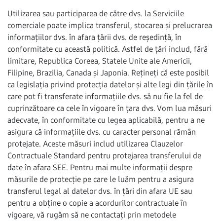
Utilizarea sau participarea de către dvs. la Serviciile
comerciale poate implica transferul, stocarea și prelucrarea
informațiilor dvs. în afara țării dvs. de reședință, în
conformitate cu această politică. Astfel de țări includ, fără
limitare, Republica Coreea, Statele Unite ale Americii,
Filipine, Brazilia, Canada și Japonia. Rețineți că este posibil
ca legislația privind protecția datelor și alte legi din țările în
care pot fi transferate informațiile dvs. să nu fie la fel de
cuprinzătoare ca cele în vigoare în țara dvs. Vom lua măsuri
adecvate, în conformitate cu legea aplicabilă, pentru a ne
asigura că informațiile dvs. cu caracter personal rămân
protejate. Aceste măsuri includ utilizarea Clauzelor
Contractuale Standard pentru protejarea transferului de
date în afara SEE. Pentru mai multe informații despre
măsurile de protecție pe care le luăm pentru a asigura
transferul legal al datelor dvs. în țări din afara UE sau
pentru a obține o copie a acordurilor contractuale în
vigoare, vă rugăm să ne contactați prin metodele