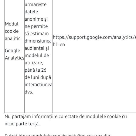
urmărește
datele
anonime și
Modul
ne permite
cookie
să estimăm
https://support.google.com/analytics
analitic
dimensiunea
hl=en
audienței și
Google
modelul de
Analytics
utilizare,
până la 26
de luni după
interacțiunea
dvs.
Nu partajăm informațiile colectate de modulele cookie cu
nicio parte terță.
Puteți bloca modulele cookie activând setarea din