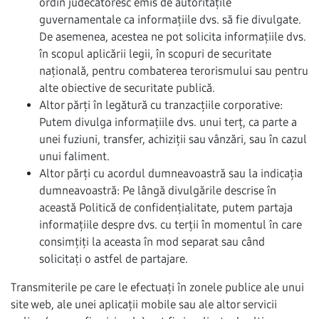
ordin judecătoresc emis de autoritățile
guvernamentale ca informațiile dvs. să fie divulgate.
De asemenea, acestea ne pot solicita informațiile dvs.
în scopul aplicării legii, în scopuri de securitate
națională, pentru combaterea terorismului sau pentru
alte obiective de securitate publică.
Altor părți în legătură cu tranzacțiile corporative:
Putem divulga informațiile dvs. unui terț, ca parte a
unei fuziuni, transfer, achiziții sau vânzări, sau în cazul
unui faliment.
Altor părți cu acordul dumneavoastră sau la indicația
dumneavoastră: Pe lângă divulgările descrise în
această Politică de confidențialitate, putem partaja
informațiile despre dvs. cu terții în momentul în care
consimțiți la aceasta în mod separat sau când
solicitați o astfel de partajare.
Transmiterile pe care le efectuați în zonele publice ale unui
site web, ale unei aplicații mobile sau ale altor servicii