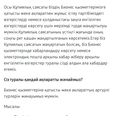
Осы Құпиялық саясаты біздің Бизнес қызметтерімізге
қатысты жеке ақпаратпен жұмыс істеу тәртібіміздегі
өзгерістерді немесе қолданыстағы заңға енгізілген
өзгерістерді көрсету үшін мерзімді түрде жаңартылуы
мүмкін.Құпиялық саясатының үстіңгі жағында оның
соңғы рет қашан жаңартылғанын көрсетеміз.Егер біз
Құпиялық саясатын жаңартатын болсақ, біз Бизнес
қызметтерінде хабарландыру көрсету немесе
электрондық пошта арқылы хабар жіберу арқылы
енгізілетін өзгерістер туралы сізді алдын ала хабардар
етеміз.
Сіз туралы қандай ақпаратты жинаймыз?
Бизнес қызметтеріне қатысты жеке ақпараттың әртүрлі
түрлерін жинауымыз мүмкін.
Мысалы: