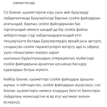
көмектеседі.
Сіз Бизнес қызметтеріне кіру үшін веб-браузерді
пайдаланғанда браузеріңізді барлық cookie файлдарын
алатындай, барлық cookie файлдарынан бас
тартатындай немесе қандай да бір cookie файлы
жіберілгенде сізді хабарландыратындай етіп
теңшеуіңізге болады.Браузерлердің әрқайсысы әртүрлі,
сондықтан cookie параметрлерін өзгерту әдісін үйрену
үшін «Анықтама» мәзірін қарап
шығыңыз.Құрылғыңыздың операциялық жүйесінде
cookie файлдарына арналған қосымша басқару
құралдары болуы мүмкін.
Кейбір Бизнес қызметтері cookie файлдары арқылы
жұмыс істейтіндіктен, cookie файлдарын өшірсеңіз, сол
Бизнес қызметтерін немесе олардың белгілі бөліктерін
пайдалану мүмкіндігіне әсер етуі ықтимал екенін
ескеріңіз.