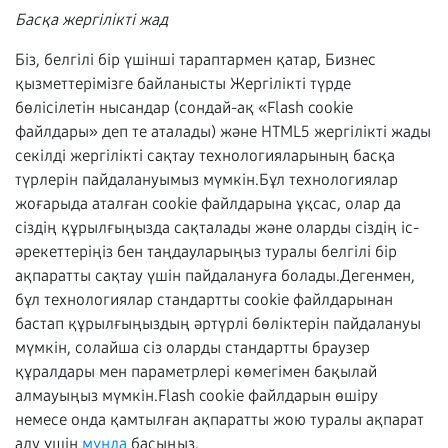
Басқа жергілікті жад
Біз, белгілі бір үшінші тараптармен қатар, Бизнес
қызметтерімізге байланысты Жергілікті түрде
бөлісілетін нысандар (сондай-ақ «Flash cookie
файлдары» деп те аталады) және HTML5 жергілікті жады
секілді жергілікті сақтау технологияларының басқа
түрлерін пайдалануымыз мүмкін.Бұл технологиялар
жоғарыда аталған cookie файлдарына ұқсас, олар да
сіздің құрылғыңызда сақталады және оларды сіздің іс-
әрекеттеріңіз бен таңдауларыңыз туралы белгілі бір
ақпаратты сақтау үшін пайдалануға болады.Дегенмен,
бұл технологиялар стандартты cookie файлдарынан
бастап құрылғыңыздың әртүрлі бөліктерін пайдалануы
мүмкін, солайша сіз оларды стандартты браузер
құралдары мен параметрлері көмегімен бақылай
алмауыңыз мүмкін.Flash cookie файлдарын өшіру
немесе онда қамтылған ақпаратты жою туралы ақпарат
алу үшін
мұнда
басыңыз.