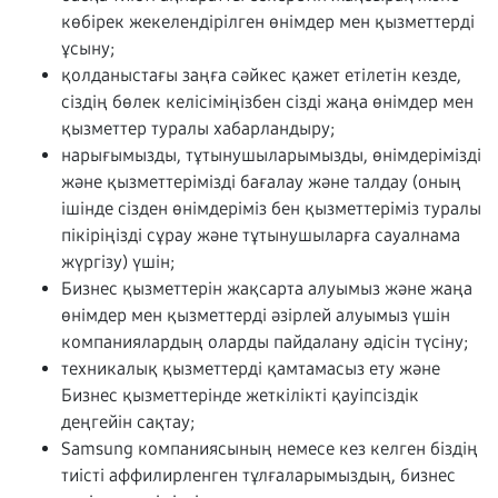
көбірек жекелендірілген өнімдер мен қызметтерді
ұсыну;
қолданыстағы заңға сәйкес қажет етілетін кезде,
сіздің бөлек келісіміңізбен сізді жаңа өнімдер мен
қызметтер туралы хабарландыру;
нарығымызды, тұтынушыларымызды, өнімдерімізді
және қызметтерімізді бағалау және талдау (оның
ішінде сізден өнімдеріміз бен қызметтеріміз туралы
пікіріңізді сұрау және тұтынушыларға сауалнама
жүргізу) үшін;
Бизнес қызметтерін жақсарта алуымыз және жаңа
өнімдер мен қызметтерді әзірлей алуымыз үшін
компаниялардың оларды пайдалану әдісін түсіну;
техникалық қызметтерді қамтамасыз ету және
Бизнес қызметтерінде жеткілікті қауіпсіздік
деңгейін сақтау;
Samsung компаниясының немесе кез келген біздің
тиісті аффилирленген тұлғаларымыздың, бизнес