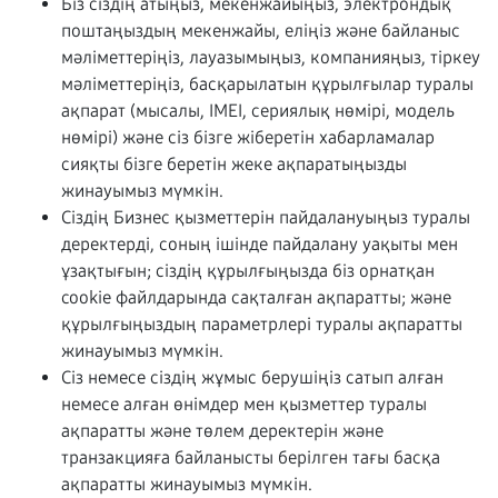
Біз сіздің атыңыз, мекенжайыңыз, электрондық
поштаңыздың мекенжайы, еліңіз және байланыс
мәліметтеріңіз, лауазымыңыз, компанияңыз, тіркеу
мәліметтеріңіз, басқарылатын құрылғылар туралы
ақпарат (мысалы, IMEI, сериялық нөмірі, модель
нөмірі) және сіз бізге жіберетін хабарламалар
сияқты бізге беретін жеке ақпаратыңызды
жинауымыз мүмкін.
Сіздің Бизнес қызметтерін пайдалануыңыз туралы
деректерді, соның ішінде пайдалану уақыты мен
ұзақтығын; сіздің құрылғыңызда біз орнатқан
cookie файлдарында сақталған ақпаратты; және
құрылғыңыздың параметрлері туралы ақпаратты
жинауымыз мүмкін.
Сіз немесе сіздің жұмыс берушіңіз сатып алған
немесе алған өнімдер мен қызметтер туралы
ақпаратты және төлем деректерін және
транзакцияға байланысты берілген тағы басқа
ақпаратты жинауымыз мүмкін.