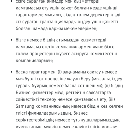
сізге сұралған өнімдер мен қызметтерді
қамтамасыз ету үшін қажет болған кезде үшінші
тараптармен; мысалы, сіздің төлем деректеріңізді
сіз сұраған транзакцияларды өңдеу үшін қажетті
болған шамада қаржы мекемелерімен;
бізге немесе біздің атымыздан қызметтерді
қамтамасыз ететін компаниялармен және бізге
төлем процестерін жүзеге асыруға көмектесетін
компаниялармен;
басқа тараптармен: (i) заңнаманы сақтау немесе
мәжбүрлі сот процесіне жауап беру (мысалы, іздеу
туралы бұйрық немесе басқа сот шешімі); (ii) біздің
Бизнес қызметтерімізді реттейтін саясаттарға
сәйкестікті тексеру немесе қамтамасыз ету; (iii)
Samsung компаниясының немесе біздің кез келген
тиісті филиалдарымыздың, бизнес
серіктестеріміздің немесе тұтынушыларымыздың
құқықтарын, мүлкін немесе қауіпсіздігін қорғау;