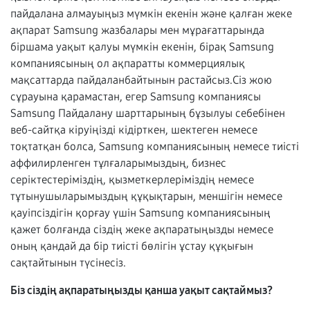
пайдалана алмауыңыз мүмкін екенін және қалған жеке
ақпарат Samsung жазбалары мен мұрағаттарында
біршама уақыт қалуы мүмкін екенін, бірақ Samsung
компаниясының ол ақпаратты коммерциялық
мақсаттарда пайдаланбайтынын растайсыз.Сіз жою
сұрауына қарамастан, егер Samsung компаниясы
Samsung Пайдалану шарттарының бұзылуы себебінен
веб-сайтқа кіруіңізді кідірткен, шектеген немесе
тоқтатқан болса, Samsung компаниясының немесе тиісті
аффилирленген тұлғаларымыздың, бизнес
серіктестеріміздің, қызметкерлеріміздің немесе
тұтынушыларымыздың құқықтарын, меншігін немесе
қауіпсіздігін қорғау үшін Samsung компаниясының
қажет болғанда сіздің жеке ақпаратыңызды немесе
оның қандай да бір тиісті бөлігін ұстау құқығын
сақтайтынын түсінесіз.
Біз сіздің ақпаратыңызды қанша уақыт сақтаймыз?