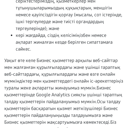
серіктестеріміздің, қызметкерлер мен
тұтынушыларымыздың құқықтарын, меншігін
немесе қауіпсіздігін қорғау (мысалы, сот істерінде,
ішкі тергеулерде және тиісті органдардың
тергеулерінде); және
кері жағдайда, сіздің келісіміңізбен немесе
ақпарат жиналған кезде берілген сипаттамаға
сәйкес.
Уақыт өте келе Бизнес қызметтер арқылы веб-сайттар
мен жалғанған құрылғылардағы және үшінші тараптық
веб-сайттардағы, құрылғылардағы және өзге онлайн
мүмкіндіктер мен қызметтердегі онлайн іс-әрекеттеріңіз
туралы жеке ақпаратты жинауымыз мүмкін.Бизнес
қызметтерінде Google Analytics сияқты үшінші тараптың
талдау қызметтерін пайдалануымыз мүмкін.Осы талдау
қызметтерін басқаратын қызмет жеткізушілері Бизнес
қызметтерін пайдалануыңызды талдауымызға және
Бизнес қызметтерін жақсартуымызға көмектеседі.Біз