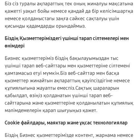
Біз сіз туралы ақпараттың тек оның жиналуы мақсатына
қажетті уақыт бойы немесе қандай да бір келісімшартқа
немесе қолданыстағы заңға сәйкес сақталуы үшін
қисынды қадамдарды орындаймыз.
Біздің Қызметтеріміздегі үшінші тарап сілтемелері мен
өнімдері
Бизнес қызметтеріміз біздің бақылауымыздан тыс
үшінші тарап веб-сайттары мен қызметтеріне сілтемені
қамтамасыз етуі мүмкін.Біз веб-сайттар мен басқа
қызметтер жинайтын ақпараттың қауіпсіздігіне немесе
құпиялығына жауапты емеспіз.Сақтық шараларын
қабылдап, өзіңіз қолданатын үшінші тарап веб-
сайттарына және қызметтеріне қолданылатын құпиялық
мәлімдемелерін қарап шығуыңыз қажет.
Cookie файлдары, маяктар және ұқсас технологиялар
Біздің Бизнес қызметтерімізде контент, жарнама немесе