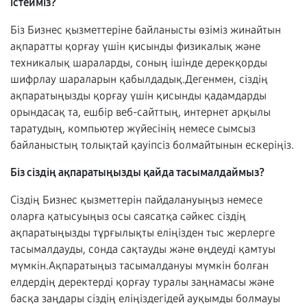
істейміз?
Біз Бизнес қызметтеріне байланысты өзіміз жинайтын
ақпаратты қорғау үшін қисынды физикалық және
техникалық шараларды, соның ішінде дерекқорды
шифрлау шараларын қабылдадық.Дегенмен, сіздің
ақпаратыңызды қорғау үшін қисынды қадамдарды
орындасақ та, ешбір веб-сайттың, интернет арқылы
таратудың, компьютер жүйесінің немесе сымсыз
байланыстың толықтай қауіпсіз болмайтынын ескеріңіз.
Біз сіздің ақпаратыңызды қайда тасымалдаймыз?
Сіздің Бизнес қызметтерін пайдалануыңыз немесе
оларға қатысуыңыз осы саясатқа сәйкес сіздің
ақпаратыңызды тұрғылықты еліңізден тыс жерлерге
тасымалдауды, сонда сақтауды және өңдеуді қамтуы
мүмкін.Ақпаратыңыз тасымалдануы мүмкін болған
елдердің деректерді қорғау туралы заңнамасы және
басқа заңдары сіздің еліңіздегідей ауқымды болмауы