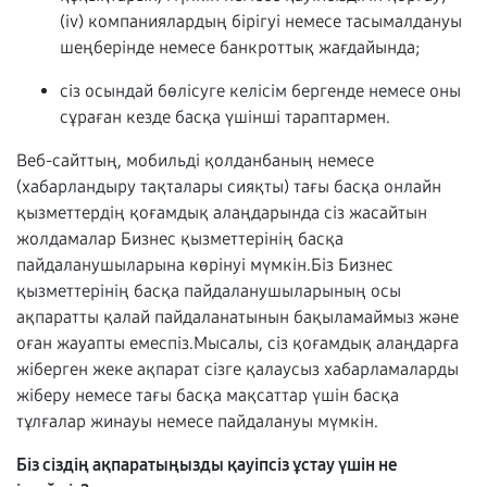
(iv) компаниялардың бірігуі немесе тасымалдануы
шеңберінде немесе банкроттық жағдайында;
сіз осындай бөлісуге келісім бергенде немесе оны
сұраған кезде басқа үшінші тараптармен.
Веб-сайттың, мобильді қолданбаның немесе
(хабарландыру тақталары сияқты) тағы басқа онлайн
қызметтердің қоғамдық алаңдарында сіз жасайтын
жолдамалар Бизнес қызметтерінің басқа
пайдаланушыларына көрінуі мүмкін.Біз Бизнес
қызметтерінің басқа пайдаланушыларының осы
ақпаратты қалай пайдаланатынын бақыламаймыз және
оған жауапты емеспіз.Мысалы, сіз қоғамдық алаңдарға
жіберген жеке ақпарат сізге қалаусыз хабарламаларды
жіберу немесе тағы басқа мақсаттар үшін басқа
тұлғалар жинауы немесе пайдалануы мүмкін.
Біз сіздің ақпаратыңызды қауіпсіз ұстау үшін не