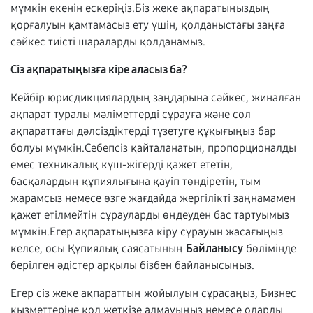
мүмкін екенін ескеріңіз.Біз жеке ақпаратыңыздың
қорғалуын қамтамасыз ету үшін, қолданыстағы заңға
сәйкес тиісті шараларды қолданамыз.
Сіз ақпаратыңызға кіре аласыз ба?
Кейбір юрисдикциялардың заңдарына сәйкес, жиналған
ақпарат туралы мәліметтерді сұрауға және сол
ақпараттағы дәлсіздіктерді түзетуге құқығыңыз бар
болуы мүмкін.Себепсіз қайталанатын, пропорционалды
емес техникалық күш-жігерді қажет ететін,
басқалардың құпиялығына қауіп төндіретін, тым
жарамсыз немесе өзге жағдайда жергілікті заңнамамен
қажет етілмейтін сұрауларды өңдеуден бас тартуымыз
мүмкін.Егер ақпаратыңызға кіру сұрауын жасағыңыз
келсе, осы Құпиялық саясатының
Байланысу
бөлімінде
берілген әдістер арқылы бізбен байланысыңыз.
Егер сіз жеке ақпараттың жойылуын сұрасаңыз, Бизнес
қызметтеріне қол жеткізе алмауыңыз немесе оларды