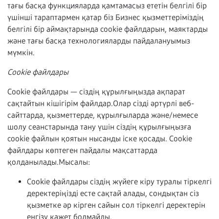
тағы басқа функцияларда қамтамасыз ететін белгілі бір
үшінші тараптармен қатар біз Бизнес қызметтеріміздің
белгілі бір аймақтарында cookie файлдарын, маяктарды
және тағы басқа технологияларды пайдалануымыз
мүмкін.
Cookie файлдары
Cookie файлдары — сіздің құрылғыңызда ақпарат
сақтайтын кішігірім файлдар.Олар сізді әртүрлі веб-
сайттарда, қызметтерде, құрылғыларда және/немесе
шолу сеанстарында тану үшін сіздің құрылғыңызға
cookie файлын қоятын нысанды іске қосады. Cookie
файлдары көптеген пайдалы мақсаттарда
қолданылады.Мысалы:
Cookie файлдары сіздің жүйеге кіру туралы тіркелгі
деректеріңізді есте сақтай алады, сондықтан сіз
қызметке әр кірген сайын сол тіркелгі деректерін
енгізу қажет болмайды.