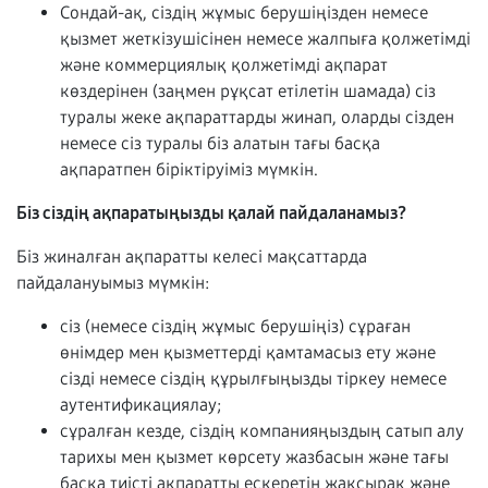
Сондай-ақ, сіздің жұмыс берушіңізден немесе
қызмет жеткізушісінен немесе жалпыға қолжетімді
және коммерциялық қолжетімді ақпарат
көздерінен (заңмен рұқсат етілетін шамада) сіз
туралы жеке ақпараттарды жинап, оларды сізден
немесе сіз туралы біз алатын тағы басқа
ақпаратпен біріктіруіміз мүмкін.
Біз сіздің ақпаратыңызды қалай пайдаланамыз?
Біз жиналған ақпаратты келесі мақсаттарда
пайдалануымыз мүмкін:
сіз (немесе сіздің жұмыс берушіңіз) сұраған
өнімдер мен қызметтерді қамтамасыз ету және
сізді немесе сіздің құрылғыңызды тіркеу немесе
аутентификациялау;
сұралған кезде, сіздің компанияңыздың сатып алу
тарихы мен қызмет көрсету жазбасын және тағы
басқа тиісті ақпаратты ескеретін жақсырақ және