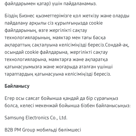
файлдарымен қатар) үшін пайдаланамыз.
Біздің Бизнес қызметтерімізге қол жеткізу және оларды
пайдалану арқылы сіз құрылғыңызда cookie
файлдарының, өзге жергілікті сақтау
технологияларының, маяктар мен тағы басқа
ақпараттың сақталуына келісіміңізді бересіз.Сондай-ақ,
осындай cookie файлдарына, жергілікті сақтау
технологияларына, маяктарға және ақпаратқа
қатынасуымызға және жоғарыда аталған үшінші
тараптардың қатынасуына келісіміңізді бересіз.
Байланысу
Егер осы саясат бойынша қандай да бір сұрағыңыз
болса, келесі мекенжай бойынша бізбен байланысыңыз:
Samsung Electronics Co., Ltd.
B2B PM Group мобильді бөлімшесі