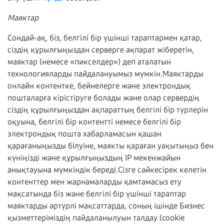
Маяктар
Сондай-ақ, біз, белгілі бір үшінші тараптармен қатар,
сіздің құрылғыңыздан серверге ақпарат жіберетін,
маяктар (немесе «пикселдер») деп аталатын
технологияларды пайдалануымыз мүмкін.Маяктарды
онлайн контентке, бейнелерге және электрондық
пошталарға кірістіруге болады және олар сервердің
сіздің құрылғыңыздан ақпараттың белгілі бір түрлерін
оқуына, белгілі бір контентті немесе белгілі бір
электрондық пошта хабарламасын қашан
қарағаныңызды білуіне, маякты қараған уақытыңыз бен
күніңізді және құрылғыңыздың IP мекенжайын
анықтауына мүмкіндік береді.Сізге сәйкесірек келетін
контенттер мен жарнамаларды қамтамасыз ету
мақсатында біз және белгілі бір үшінші тараптар
маяктарды әртүрлі мақсаттарда, соның ішінде Бизнес
қызметтеріміздің пайдаланылуын талдау (cookie