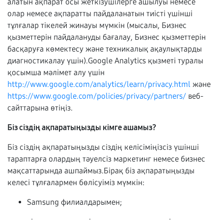
алатын ақпарат осы жеткізушілерге ашылуы немесе
олар немесе ақпаратты пайдаланатын тиісті үшінші
тұлғалар тікелей жинауы мүмкін (мысалы, Бизнес
қызметтерін пайдалануды бағалау, Бизнес қызметтерін
басқаруға көмектесу және техникалық ақаулықтарды
диагностикалау үшін).Google Analytics қызметі туралы
қосымша мәлімет алу үшін
http://www.google.com/analytics/learn/privacy.html
және
https://www.google.com/policies/privacy/partners/
веб-
сайттарына өтіңіз.
Біз сіздің ақпаратыңызды кімге ашамыз?
Біз сіздің ақпаратыңызды сіздің келісіміңізсіз үшінші
тараптарға олардың тәуелсіз маркетинг немесе бизнес
мақсаттарында ашпаймыз.Бірақ біз ақпаратыңызды
келесі тұлғалармен бөлісуіміз мүмкін:
Samsung филиалдарымен;