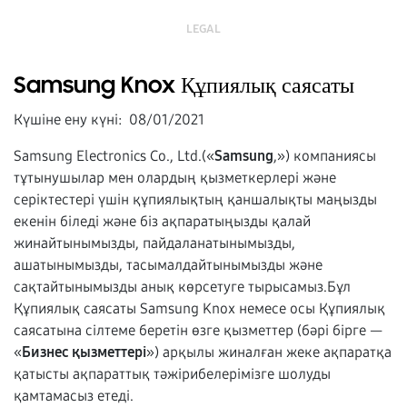
LEGAL
Samsung Knox Құпиялық саясаты
Күшіне ену күні: 08/01/2021
Samsung Electronics Co., Ltd.(«
Samsung
,») компаниясы
тұтынушылар мен олардың қызметкерлері және
серіктестері үшін құпиялықтың қаншалықты маңызды
екенін біледі және біз ақпаратыңызды қалай
жинайтынымызды, пайдаланатынымызды,
ашатынымызды, тасымалдайтынымызды және
сақтайтынымызды анық көрсетуге тырысамыз.Бұл
Құпиялық саясаты Samsung Knox немесе осы Құпиялық
саясатына сілтеме беретін өзге қызметтер (бәрі бірге —
«
Бизнес қызметтері
») арқылы жиналған жеке ақпаратқа
қатысты ақпараттық тәжірибелерімізге шолуды
қамтамасыз етеді.