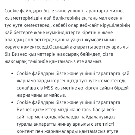
Cookie файлдары бізге және үшінші тараптарға Бизнес
қызметтеріміздің қай бөліктерінің ең танымал екенін
түсінуге көмектеседі, себебі олар веб-сайт кірушілерінің
қай беттерге және мүмкіндіктерге кіретінін және
олардың сол беттерде қанша уақыт жұмсайтынын
көруге көмектеседі.Осындай ақпаратты зерттеу арқылы
біз Бизнес қызметтерін жақсырақ бейімдеп, сізге
жақсырақ тәжірибе қамтамасыз ете аламыз.
Cookie файлдары бізге және үшінші тараптарға қай
жарнамаларды көргеніңізді түсінуге көмектеседі,
солайша сіз MSS қызметіне әр кірген сайын бірдей
жарнаманы алмайсыз.
Cookie файлдары бізге және үшінші тараптарға
Бизнес қызметтерімізді және тағы басқа веб-
сайттар мен қолданбаларды пайдалануыңыз
туралы ақпаратты жинау арқылы сізге тиісті
контент пен жарнамаларды қамтамасыз етуге