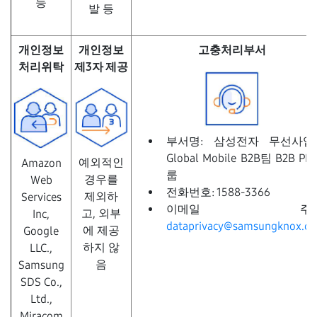
등
발 등
개인정보
개인정보
고충처리부서
처리위탁
제3자 제공
부서명: 삼성전자 무선사업
Global Mobile B2B팀 B2B P
예외적인
Amazon
룹
경우를
Web
전화번호: 1588-3366
제외하
Services
이메일 주소
고, 외부
Inc,
dataprivacy@samsungknox.c
에 제공
Google
하지 않
LLC.,
음
Samsung
SDS Co.,
Ltd.,
Miracom