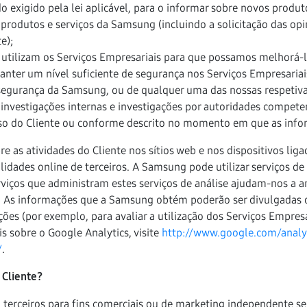
 exigido pela lei aplicável, para o informar sobre novos produto
 produtos e serviços da Samsung (incluindo a solicitação das opi
e);
tilizam os Serviços Empresariais para que possamos melhorá-lo
anter um nível suficiente de segurança nos Serviços Empresariai
 segurança da Samsung, ou de qualquer uma das nossas respetivas
, investigações internas e investigações por autoridades competen
so do Cliente ou conforme descrito no momento em que as infor
 as atividades do Cliente nos sítios web e nos dispositivos lig
alidades online de terceiros. A Samsung pode utilizar serviços de 
iços que administram estes serviços de análise ajudam-nos a ana
s. As informações que a Samsung obtém poderão ser divulgadas o
ões (por exemplo, para avaliar a utilização dos Serviços Empresa
s sobre o Google Analytics, visite
http://www.google.com/analyt
/
.
 Cliente?
 terceiros para fins comerciais ou de marketing independente 