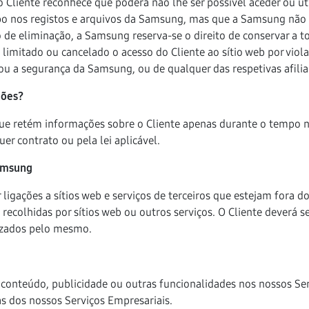
 Cliente reconhece que poderá não lhe ser possível aceder ou ut
 nos registos e arquivos da Samsung, mas que a Samsung não ut
de eliminação, a Samsung reserva-se o direito de conservar a t
, limitado ou cancelado o acesso do Cliente ao sítio web por vi
 ou a segurança da Samsung, ou de qualquer das respetivas afiliad
ções?
e retém informações sobre o Cliente apenas durante o tempo ne
er contrato ou pela lei aplicável.
Samsung
ligações a sítios web e serviços de terceiros que estejam fora 
ecolhidas por sítios web ou outros serviços. O Cliente deverá se
ilizados pelo mesmo.
onteúdo, publicidade ou outras funcionalidades nos nossos Serv
s dos nossos Serviços Empresariais.