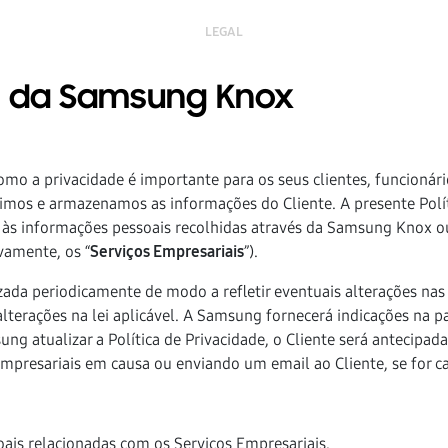
LEGAL
de da Samsung Knox
como a privacidade é importante para os seus clientes, funcionári
imos e armazenamos as informações do Cliente. A presente Polít
 às informações pessoais recolhidas através da Samsung Knox o
ivamente, os “
Serviços Empresariais
”).
izada periodicamente de modo a refletir eventuais alterações nas
lterações na lei aplicável. A Samsung fornecerá indicações na pa
sung atualizar a Política de Privacidade, o Cliente será antecip
presariais em causa ou enviando um email ao Cliente, se for ca
ais relacionadas com os Serviços Empresariais.