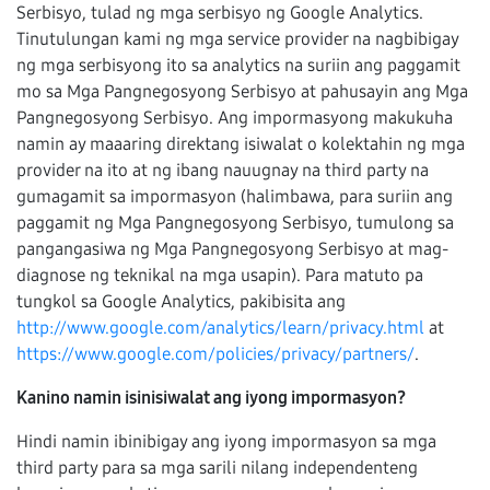
Serbisyo, tulad ng mga serbisyo ng Google Analytics.
Tinutulungan kami ng mga service provider na nagbibigay
ng mga serbisyong ito sa analytics na suriin ang paggamit
mo sa Mga Pangnegosyong Serbisyo at pahusayin ang Mga
Pangnegosyong Serbisyo. Ang impormasyong makukuha
namin ay maaaring direktang isiwalat o kolektahin ng mga
provider na ito at ng ibang nauugnay na third party na
gumagamit sa impormasyon (halimbawa, para suriin ang
paggamit ng Mga Pangnegosyong Serbisyo, tumulong sa
pangangasiwa ng Mga Pangnegosyong Serbisyo at mag-
diagnose ng teknikal na mga usapin). Para matuto pa
tungkol sa Google Analytics, pakibisita ang
http://www.google.com/analytics/learn/privacy.html
at
https://www.google.com/policies/privacy/partners/
.
Kanino namin isinisiwalat ang iyong impormasyon?
Hindi namin ibinibigay ang iyong impormasyon sa mga
third party para sa mga sarili nilang independenteng