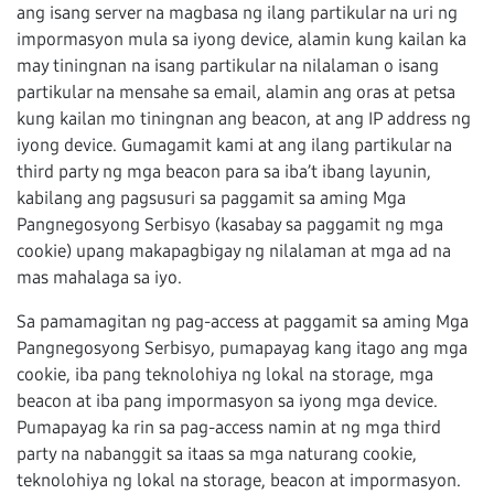
ang isang server na magbasa ng ilang partikular na uri ng
impormasyon mula sa iyong device, alamin kung kailan ka
may tiningnan na isang partikular na nilalaman o isang
partikular na mensahe sa email, alamin ang oras at petsa
kung kailan mo tiningnan ang beacon, at ang IP address ng
iyong device. Gumagamit kami at ang ilang partikular na
third party ng mga beacon para sa iba’t ibang layunin,
kabilang ang pagsusuri sa paggamit sa aming Mga
Pangnegosyong Serbisyo (kasabay sa paggamit ng mga
cookie) upang makapagbigay ng nilalaman at mga ad na
mas mahalaga sa iyo.
Sa pamamagitan ng pag-access at paggamit sa aming Mga
Pangnegosyong Serbisyo, pumapayag kang itago ang mga
cookie, iba pang teknolohiya ng lokal na storage, mga
beacon at iba pang impormasyon sa iyong mga device.
Pumapayag ka rin sa pag-access namin at ng mga third
party na nabanggit sa itaas sa mga naturang cookie,
teknolohiya ng lokal na storage, beacon at impormasyon.