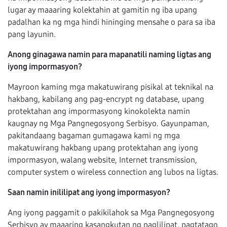
lugar ay maaaring kolektahin at gamitin ng iba upang
padalhan ka ng mga hindi hininging mensahe o para sa iba
pang layunin.
Anong ginagawa namin para mapanatili naming ligtas ang
iyong impormasyon?
Mayroon kaming mga makatuwirang pisikal at teknikal na
hakbang, kabilang ang pag-encrypt ng database, upang
protektahan ang impormasyong kinokolekta namin
kaugnay ng Mga Pangnegosyong Serbisyo. Gayunpaman,
pakitandaang bagaman gumagawa kami ng mga
makatuwirang hakbang upang protektahan ang iyong
impormasyon, walang website, Internet transmission,
computer system o wireless connection ang lubos na ligtas.
Saan namin inililipat ang iyong impormasyon?
Ang iyong paggamit o pakikilahok sa Mga Pangnegosyong
Serbisyo ay maaaring kasangkutan ng paglilipat, pagtatago