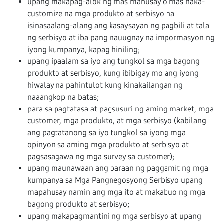
upang makapag-alok ng mas mahusay o mas naka-
customize na mga produkto at serbisyo na
isinasaalang-alang ang kasaysayan ng pagbili at tala
ng serbisyo at iba pang nauugnay na impormasyon ng
iyong kumpanya, kapag hiniling;
upang ipaalam sa iyo ang tungkol sa mga bagong
produkto at serbisyo, kung ibibigay mo ang iyong
hiwalay na pahintulot kung kinakailangan ng
naaangkop na batas;
para sa pagtatasa at pagsusuri ng aming market, mga
customer, mga produkto, at mga serbisyo (kabilang
ang pagtatanong sa iyo tungkol sa iyong mga
opinyon sa aming mga produkto at serbisyo at
pagsasagawa ng mga survey sa customer);
upang maunawaan ang paraan ng paggamit ng mga
kumpanya sa Mga Pangnegosyong Serbisyo upang
mapahusay namin ang mga ito at makabuo ng mga
bagong produkto at serbisyo;
upang makapagmantini ng mga serbisyo at upang