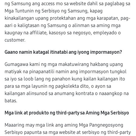
ng Samsung ang access mo sa website dahil sa paglabag sa
Mga Tuntunin ng Serbisyo ng Samsung, kapag
kinakailangan upang protektahan ang mga karapatan, pag-
aari o kaligtasan ng Samsung o alinman sa aming mga
kaugnay na affiliate, kasosyo sa negosyo, empleyado o
customer.
Gaano namin katagal itinatabi ang iyong impormasyon?
Gumagawa kami ng mga makatuwirang hakbang upang
matiyak na pinapanatili namin ang impormasyon tungkol
sa iyo sa loob lang ng panahon kung kailan kailangan ito
para sa mga layunin ng pagkolekta dito, o ayon sa
kailangan alinsunod sa anumang kontrata o naaangkop na
batas.
Mga link at produkto ng third-party sa Aming Mga Serbisyo
Maaaring may mga link ang aming Mga Pangnegosyong
Serbisyo papunta sa mga website at serbisyo ng third-party