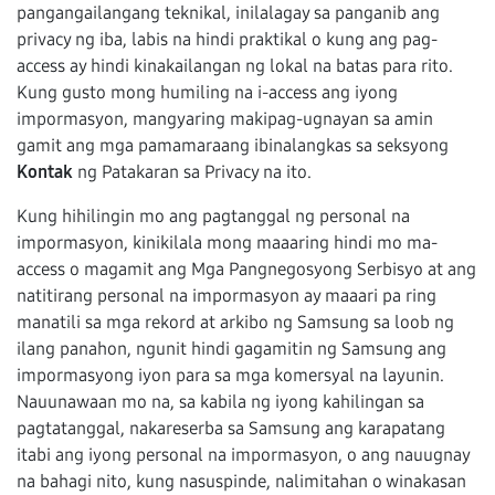
pangangailangang teknikal, inilalagay sa panganib ang
privacy ng iba, labis na hindi praktikal o kung ang pag-
access ay hindi kinakailangan ng lokal na batas para rito.
Kung gusto mong humiling na i-access ang iyong
impormasyon, mangyaring makipag-ugnayan sa amin
gamit ang mga pamamaraang ibinalangkas sa seksyong
Kontak
ng Patakaran sa Privacy na ito.
Kung hihilingin mo ang pagtanggal ng personal na
impormasyon, kinikilala mong maaaring hindi mo ma-
access o magamit ang Mga Pangnegosyong Serbisyo at ang
natitirang personal na impormasyon ay maaari pa ring
manatili sa mga rekord at arkibo ng Samsung sa loob ng
ilang panahon, ngunit hindi gagamitin ng Samsung ang
impormasyong iyon para sa mga komersyal na layunin.
Nauunawaan mo na, sa kabila ng iyong kahilingan sa
pagtatanggal, nakareserba sa Samsung ang karapatang
itabi ang iyong personal na impormasyon, o ang nauugnay
na bahagi nito, kung nasuspinde, nalimitahan o winakasan