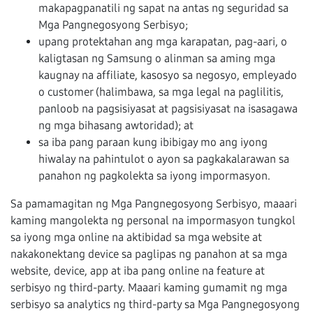
makapagpanatili ng sapat na antas ng seguridad sa
Mga Pangnegosyong Serbisyo;
upang protektahan ang mga karapatan, pag-aari, o
kaligtasan ng Samsung o alinman sa aming mga
kaugnay na affiliate, kasosyo sa negosyo, empleyado
o customer (halimbawa, sa mga legal na paglilitis,
panloob na pagsisiyasat at pagsisiyasat na isasagawa
ng mga bihasang awtoridad); at
sa iba pang paraan kung ibibigay mo ang iyong
hiwalay na pahintulot o ayon sa pagkakalarawan sa
panahon ng pagkolekta sa iyong impormasyon.
Sa pamamagitan ng Mga Pangnegosyong Serbisyo, maaari
kaming mangolekta ng personal na impormasyon tungkol
sa iyong mga online na aktibidad sa mga website at
nakakonektang device sa paglipas ng panahon at sa mga
website, device, app at iba pang online na feature at
serbisyo ng third-party. Maaari kaming gumamit ng mga
serbisyo sa analytics ng third-party sa Mga Pangnegosyong