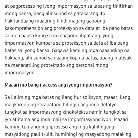
at pagproseso ng iyong impormasyon sa labas ng tinitirhan
mong bansa, nang alinsunod sa patakarang ito.
Pakitandaang maaaring hindi maging ganoong
kakomprehensibo ang proteksyon sa data at iba pang batas
sa mga bansa kung saan maaaring ilipat ang iyong
impormasyon kumpara sa proteksyon sa data at iba pang
batas sa iyong bansa. Gagawa kami ng mga naaangkop na
hakbang, alinsunod sa naaangkop na batas, upang matiyak
na mananatiling protektado ang personal mong
impormasyon.
Maaari mo bang i-access ang iyong impormasyon?
Sa ilalim ng mga batas ng ilang hurisdiksyon, maaari kang
magkaroon ng karapatang hilingin ang mga detalye
tungkol sa impormasyong kinokolekta namin tungkol sa
iyo at itama ang mga mali sa impormasyong iyon. Maaari
kaming tumangging iproseso ang mga kahilingang
masyadong paulit-ulit, humihingi ng masyadong malaking