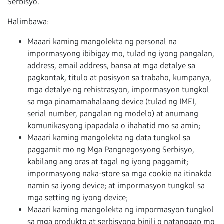
Serbisyo.
Halimbawa:
Maaari kaming mangolekta ng personal na
impormasyong ibibigay mo, tulad ng iyong pangalan,
address, email address, bansa at mga detalye sa
pagkontak, titulo at posisyon sa trabaho, kumpanya,
mga detalye ng rehistrasyon, impormasyon tungkol
sa mga pinamamahalaang device (tulad ng IMEI,
serial number, pangalan ng modelo) at anumang
komunikasyong ipapadala o ihahatid mo sa amin;
Maaari kaming mangolekta ng data tungkol sa
paggamit mo ng Mga Pangnegosyong Serbisyo,
kabilang ang oras at tagal ng iyong paggamit;
impormasyong naka-store sa mga cookie na itinakda
namin sa iyong device; at impormasyon tungkol sa
mga setting ng iyong device;
Maaari kaming mangolekta ng impormasyon tungkol
sa mga produkto at serbisyong binili o natanggap mo