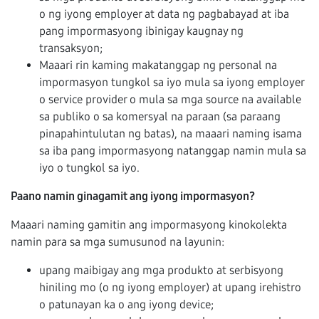
o ng iyong employer at data ng pagbabayad at iba
pang impormasyong ibinigay kaugnay ng
transaksyon;
Maaari rin kaming makatanggap ng personal na
impormasyon tungkol sa iyo mula sa iyong employer
o service provider o mula sa mga source na available
sa publiko o sa komersyal na paraan (sa paraang
pinapahintulutan ng batas), na maaari naming isama
sa iba pang impormasyong natanggap namin mula sa
iyo o tungkol sa iyo.
Paano namin ginagamit ang iyong impormasyon?
Maaari naming gamitin ang impormasyong kinokolekta
namin para sa mga sumusunod na layunin:
upang maibigay ang mga produkto at serbisyong
hiniling mo (o ng iyong employer) at upang irehistro
o patunayan ka o ang iyong device;