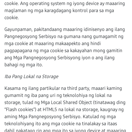
cookie. Ang operating system ng iyong device ay maaaring
maglaman ng mga karagdagang kontrol para sa mga
cookie.
Gayunpaman, pakitandaang maaaring idinisenyo ang ilang
Pangnegosyong Serbisyo na gumana nang gumagamit ng
mga cookie at maaaring makaapekto ang hindi
pagpapagana ng mga cookie sa kakayahan mong gamitin
ang Mga Pangnegosyong Serbisyong iyon o ang ilang
bahagi ng mga ito.
Iba Pang Lokal na Storage
Kasama ng ilang partikular na third party, maaari kaming
gumamit ng iba pang uri ng teknolohiya ng lokal na
storage, tulad ng Mga Local Shared Object (tinatawag ding
“Flash cookies”) at HTML5 na lokal na storage, kaugnay ng
aming Mga Pangnegosyong Serbisyo. Katulad ng mga
teknolohiyang ito ang mga cookie na tinalakay sa itaas
dahil nakatago rin ang mga ito sa iyong device at maaaring