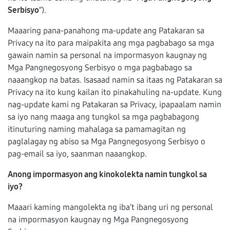
Serbisyo
”).
Maaaring pana-panahong ma-update ang Patakaran sa
Privacy na ito para maipakita ang mga pagbabago sa mga
gawain namin sa personal na impormasyon kaugnay ng
Mga Pangnegosyong Serbisyo o mga pagbabago sa
naaangkop na batas. Isasaad namin sa itaas ng Patakaran sa
Privacy na ito kung kailan ito pinakahuling na-update. Kung
nag-update kami ng Patakaran sa Privacy, ipapaalam namin
sa iyo nang maaga ang tungkol sa mga pagbabagong
itinuturing naming mahalaga sa pamamagitan ng
paglalagay ng abiso sa Mga Pangnegosyong Serbisyo o
pag-email sa iyo, saanman naaangkop.
Anong impormasyon ang kinokolekta namin tungkol sa
iyo?
Maaari kaming mangolekta ng iba’t ibang uri ng personal
na impormasyon kaugnay ng Mga Pangnegosyong