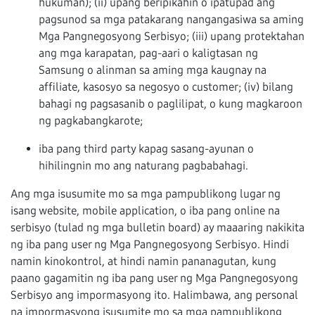
hukuman); (ii) upang beripikahin o ipatupad ang
pagsunod sa mga patakarang nangangasiwa sa aming
Mga Pangnegosyong Serbisyo; (iii) upang protektahan
ang mga karapatan, pag-aari o kaligtasan ng
Samsung o alinman sa aming mga kaugnay na
affiliate, kasosyo sa negosyo o customer; (iv) bilang
bahagi ng pagsasanib o paglilipat, o kung magkaroon
ng pagkabangkarote;
iba pang third party kapag sasang-ayunan o
hihilingnin mo ang naturang pagbabahagi.
Ang mga isusumite mo sa mga pampublikong lugar ng
isang website, mobile application, o iba pang online na
serbisyo (tulad ng mga bulletin board) ay maaaring nakikita
ng iba pang user ng Mga Pangnegosyong Serbisyo. Hindi
namin kinokontrol, at hindi namin pananagutan, kung
paano gagamitin ng iba pang user ng Mga Pangnegosyong
Serbisyo ang impormasyong ito. Halimbawa, ang personal
na impormasyong isusumite mo sa mga pampublikong