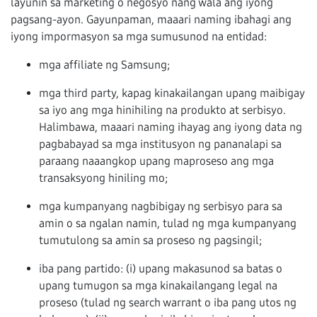
layunin sa marketing o negosyo nang wala ang iyong
pagsang-ayon. Gayunpaman, maaari naming ibahagi ang
iyong impormasyon sa mga sumusunod na entidad:
mga affiliate ng Samsung;
mga third party, kapag kinakailangan upang maibigay
sa iyo ang mga hinihiling na produkto at serbisyo.
Halimbawa, maaari naming ihayag ang iyong data ng
pagbabayad sa mga institusyon ng pananalapi sa
paraang naaangkop upang maproseso ang mga
transaksyong hiniling mo;
mga kumpanyang nagbibigay ng serbisyo para sa
amin o sa ngalan namin, tulad ng mga kumpanyang
tumutulong sa amin sa proseso ng pagsingil;
iba pang partido: (i) upang makasunod sa batas o
upang tumugon sa mga kinakailangang legal na
proseso (tulad ng search warrant o iba pang utos ng