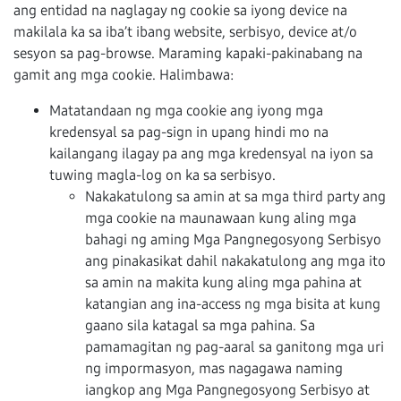
ang entidad na naglagay ng cookie sa iyong device na
makilala ka sa iba’t ibang website, serbisyo, device at/o
sesyon sa pag-browse. Maraming kapaki-pakinabang na
gamit ang mga cookie. Halimbawa:
Matatandaan ng mga cookie ang iyong mga
kredensyal sa pag-sign in upang hindi mo na
kailangang ilagay pa ang mga kredensyal na iyon sa
tuwing magla-log on ka sa serbisyo.
Nakakatulong sa amin at sa mga third party ang
mga cookie na maunawaan kung aling mga
bahagi ng aming Mga Pangnegosyong Serbisyo
ang pinakasikat dahil nakakatulong ang mga ito
sa amin na makita kung aling mga pahina at
katangian ang ina-access ng mga bisita at kung
gaano sila katagal sa mga pahina. Sa
pamamagitan ng pag-aaral sa ganitong mga uri
ng impormasyon, mas nagagawa naming
iangkop ang Mga Pangnegosyong Serbisyo at