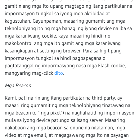
gamitin ang mga ito upang magtago ng ilang partikular na
impormasyon tungkol sa iyong mga aktibidad at
kagustuhan. Gayunpaman, maaaring gumamit ang mga
teknolohiyang ito ng mga bahagi ng iyong device na iba sa
mga karaniwang cookie, kaya maaaring hindi mo
makokontrol ang mga ito gamit ang mga karaniwang
kasangkapan at setting ng browser. Para sa higit pang
impormasyon tungkol sa hindi pagpapagana o
pagtatanggal ng impormasyong nasa mga Flash cookie,
mangyaring mag-click
dito
.
Mga Beacon
Kami, pati na rin ang ilang partikular na third party, ay
maaari ring gumamit ng mga teknolohiyang tinatawag na
mga beacon (o “mga pixel”) na naghahatid ng impormasyon
mula sa iyong device patungo sa isang server. Maaaring
nakabaon ang mga beacon sa online na nilalaman, mga
video at mga email, at magagawa ng mga ito na payagan