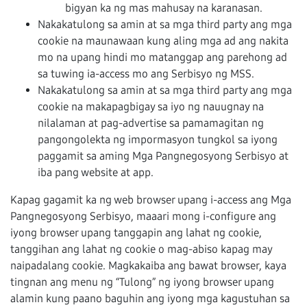
bigyan ka ng mas mahusay na karanasan.
Nakakatulong sa amin at sa mga third party ang mga
cookie na maunawaan kung aling mga ad ang nakita
mo na upang hindi mo matanggap ang parehong ad
sa tuwing ia-access mo ang Serbisyo ng MSS.
Nakakatulong sa amin at sa mga third party ang mga
cookie na makapagbigay sa iyo ng nauugnay na
nilalaman at pag-advertise sa pamamagitan ng
pangongolekta ng impormasyon tungkol sa iyong
paggamit sa aming Mga Pangnegosyong Serbisyo at
iba pang website at app.
Kapag gagamit ka ng web browser upang i-access ang Mga
Pangnegosyong Serbisyo, maaari mong i-configure ang
iyong browser upang tanggapin ang lahat ng cookie,
tanggihan ang lahat ng cookie o mag-abiso kapag may
naipadalang cookie. Magkakaiba ang bawat browser, kaya
tingnan ang menu ng “Tulong” ng iyong browser upang
alamin kung paano baguhin ang iyong mga kagustuhan sa