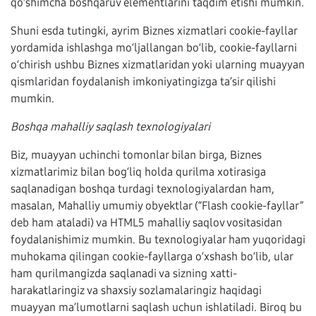
qo‘shimcha boshqaruv elementlarini taqdim etishi mumkin.
Shuni esda tutingki, ayrim Biznes xizmatlari cookie-fayllar
yordamida ishlashga mo‘ljallangan bo‘lib, cookie-fayllarni
o‘chirish ushbu Biznes xizmatlaridan yoki ularning muayyan
qismlaridan foydalanish imkoniyatingizga ta’sir qilishi
mumkin.
Boshqa mahalliy saqlash texnologiyalari
Biz, muayyan uchinchi tomonlar bilan birga, Biznes
xizmatlarimiz bilan bog‘liq holda qurilma xotirasiga
saqlanadigan boshqa turdagi texnologiyalardan ham,
masalan, Mahalliy umumiy obyektlar (“Flash cookie-fayllar”
deb ham ataladi) va HTML5 mahalliy saqlov vositasidan
foydalanishimiz mumkin. Bu texnologiyalar ham yuqoridagi
muhokama qilingan cookie-fayllarga o‘xshash bo‘lib, ular
ham qurilmangizda saqlanadi va sizning xatti-
harakatlaringiz va shaxsiy sozlamalaringiz haqidagi
muayyan ma’lumotlarni saqlash uchun ishlatiladi. Biroq bu