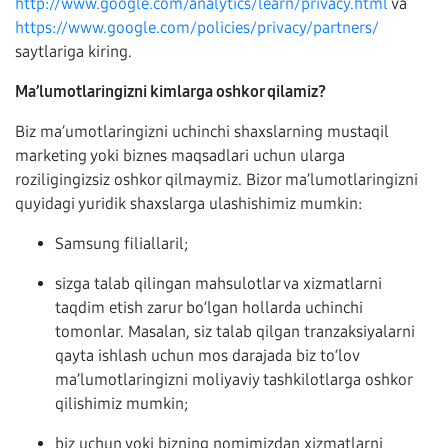
http://www.google.com/analytics/learn/privacy.html
va
https://www.google.com/policies/privacy/partners/
saytlariga kiring.
Ma’lumotlaringizni kimlarga oshkor qilamiz?
Biz ma’umotlaringizni uchinchi shaxslarning mustaqil
marketing yoki biznes maqsadlari uchun ularga
roziligingizsiz oshkor qilmaymiz. Bizor ma’lumotlaringizni
quyidagi yuridik shaxslarga ulashishimiz mumkin:
Samsung filiallaril;
sizga talab qilingan mahsulotlar va xizmatlarni
taqdim etish zarur bo‘lgan hollarda uchinchi
tomonlar. Masalan, siz talab qilgan tranzaksiyalarni
qayta ishlash uchun mos darajada biz to‘lov
ma’lumotlaringizni moliyaviy tashkilotlarga oshkor
qilishimiz mumkin;
biz uchun yoki bizning nomimizdan xizmatlarni