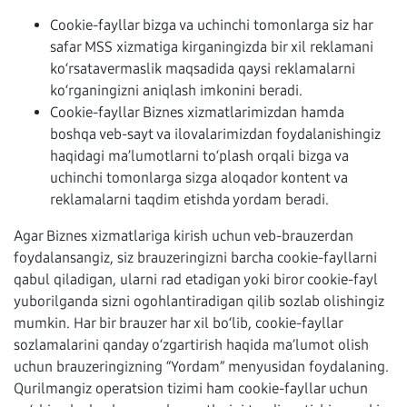
Cookie-fayllar bizga va uchinchi tomonlarga siz har
safar MSS xizmatiga kirganingizda bir xil reklamani
ko‘rsatavermaslik maqsadida qaysi reklamalarni
ko‘rganingizni aniqlash imkonini beradi.
Cookie-fayllar Biznes xizmatlarimizdan hamda
boshqa veb-sayt va ilovalarimizdan foydalanishingiz
haqidagi ma’lumotlarni to‘plash orqali bizga va
uchinchi tomonlarga sizga aloqador kontent va
reklamalarni taqdim etishda yordam beradi.
Agar Biznes xizmatlariga kirish uchun veb-brauzerdan
foydalansangiz, siz brauzeringizni barcha cookie-fayllarni
qabul qiladigan, ularni rad etadigan yoki biror cookie-fayl
yuborilganda sizni ogohlantiradigan qilib sozlab olishingiz
mumkin. Har bir brauzer har xil bo‘lib, cookie-fayllar
sozlamalarini qanday o‘zgartirish haqida ma’lumot olish
uchun brauzeringizning “Yordam” menyusidan foydalaning.
Qurilmangiz operatsion tizimi ham cookie-fayllar uchun