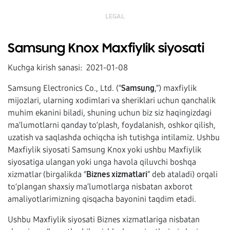
LEGAL
Samsung Knox Maxfiylik siyosati
Kuchga kirish sanasi: 2021-01-08
Samsung Electronics Co., Ltd. (“
Samsung
,”) maxfiylik
mijozlari, ularning xodimlari va sheriklari uchun qanchalik
muhim ekanini biladi, shuning uchun biz siz haqingizdagi
ma’lumotlarni qanday to‘plash, foydalanish, oshkor qilish,
uzatish va saqlashda ochiqcha ish tutishga intilamiz. Ushbu
Maxfiylik siyosati Samsung Knox yoki ushbu Maxfiylik
siyosatiga ulangan yoki unga havola qiluvchi boshqa
xizmatlar (birgalikda “
Biznes xizmatlari
” deb ataladi) orqali
to‘plangan shaxsiy ma’lumotlarga nisbatan axborot
amaliyotlarimizning qisqacha bayonini taqdim etadi.
Ushbu Maxfiylik siyosati Biznes xizmatlariga nisbatan