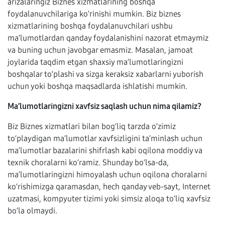
arizalaringiz Biznes xizmatlarining boshqa
foydalanuvchilariga ko‘rinishi mumkin. Biz biznes
xizmatlarining boshqa foydalanuvchilari ushbu
ma‘lumotlardan qanday foydalanishini nazorat etmaymiz
va buning uchun javobgar emasmiz. Masalan, jamoat
joylarida taqdim etgan shaxsiy ma’lumotlaringizni
boshqalar to‘plashi va sizga keraksiz xabarlarni yuborish
uchun yoki boshqa maqsadlarda ishlatishi mumkin.
Ma’lumotlaringizni xavfsiz saqlash uchun nima qilamiz?
Biz Biznes xizmatlari bilan bog‘liq tarzda o‘zimiz
to‘playdigan ma’lumotlar xavfsizligini ta’minlash uchun
ma’lumotlar bazalarini shifrlash kabi oqilona moddiy va
texnik choralarni ko‘ramiz. Shunday bo‘lsa-da,
ma’lumotlaringizni himoyalash uchun oqilona choralarni
ko‘rishimizga qaramasdan, hech qanday veb-sayt, Internet
uzatmasi, kompyuter tizimi yoki simsiz aloqa to‘liq xavfsiz
bo‘la olmaydi.