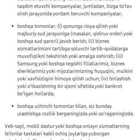
taqdim etuvchi kompaniyalar, jumladan, bizga to‘lov
olish jarayonida yordam beruvchi kompaniyalar;
boshqa tomonlar: (i) qonunga rioya qilish yoki
majburiy sud jarayoniga (masalan, qidiruv orderi yoki
boshqa sud qarori) javob berish; (ii) biznes
xizmatlarimizni tartibga soluvchi tartib-qoidalarga
muvofiqlikni tekshirish yoki amalga oshirish; (iii)
Samsung yoki boshqa tegishli filiallarimiz, biznes
sheriklarimiz yoki mijozlarimizning huquqini, mulkini
yoki xavfsizligini himoya qilish uchun; (iv) birlashish
yoki o‘tkazishning bir qismi sifatida yoki bankrot
bo‘lgan hollarda;
boshqa uchinchi tomonlar bilan, siz bunday
ulashishga rozilik berganingizda yoki so‘raganingizda.
Veb-sayt, mobil dastur yoki boshqa onlayn xizmatlarning
(e’lonlar taxtalari kabi) ochiq joylariga yuborgan