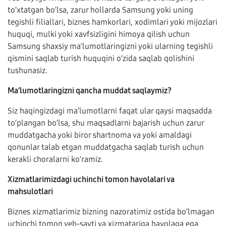
to‘xtatgan bo‘lsa, zarur hollarda Samsung yoki uning
tegishli filiallari, biznes hamkorlari, xodimlari yoki mijozlari
huquqi, mulki yoki xavfsizligini himoya qilish uchun
Samsung shaxsiy ma’lumotlaringizni yoki ularning tegishli
qismini saqlab turish huquqini o‘zida saqlab qolishini
tushunasiz.
Ma’lumotlaringizni qancha muddat saqlaymiz?
Siz haqingizdagi ma’lumotlarni faqat ular qaysi maqsadda
to‘plangan bo‘lsa, shu maqsadlarni bajarish uchun zarur
muddatgacha yoki biror shartnoma va yoki amaldagi
qonunlar talab etgan muddatgacha saqlab turish uchun
kerakli choralarni ko‘ramiz.
Xizmatlarimizdagi uchinchi tomon havolalari va
mahsulotlari
Biznes xizmatlarimiz bizning nazoratimiz ostida bo‘lmagan
uchinchi tomon veb-sayti va xizmatariga havolaga ega