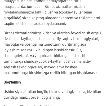
muayyan uchinchi tomonlar mayoqlardan turli
maqsadlarda, jumladan, Biznes xizmatlarimizdan
foydalanishingizni tahlil qilish va (cookie-fayllar bilan
birgalikda) sizga ko‘proq aloqador kontent va reklamalarni
taqdim etish maqsadida foydalanamiz.
Biznes xizmatlarimizga kirish va ulardan foydalanish orqali
siz cookie-fayllar, boshqa mahalliy saqlov texnologiyalari,
mayoqlar va boshqa ma’lumotlarni qurilmangizga
joylashimizga rozilik bildirgan hisoblanasiz. Siz,
shuningdek, biz va yuqorida ta’kidlangan uchinchi
tomonlarga shunday cookie-fayllar, boshqa mahalliy
saqlash texnologiyalari, mayoqlar va boshqa
ma’lumotlarga kirishimizga rozilik bildirgan hisoblanasiz.
Bog‘lanish
Ushbu siyosat bilan bog‘liq biror savolingiz bo‘lsa, biz bilan
quyidagi manzil orqali bog‘laning: