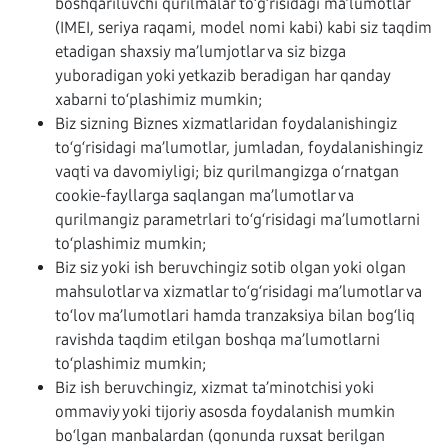
boshqariluvchi qurilmalar to‘g‘risidagi ma’lumotlar
(IMEI, seriya raqami, model nomi kabi) kabi siz taqdim
etadigan shaxsiy ma’lumjotlar va siz bizga
yuboradigan yoki yetkazib beradigan har qanday
xabarni to‘plashimiz mumkin;
Biz sizning Biznes xizmatlaridan foydalanishingiz
to‘g‘risidagi ma’lumotlar, jumladan, foydalanishingiz
vaqti va davomiyligi; biz qurilmangizga o‘rnatgan
cookie-fayllarga saqlangan ma’lumotlar va
qurilmangiz parametrlari to‘g‘risidagi ma’lumotlarni
to‘plashimiz mumkin;
Biz siz yoki ish beruvchingiz sotib olgan yoki olgan
mahsulotlar va xizmatlar to‘g‘risidagi ma’lumotlar va
to‘lov ma’lumotlari hamda tranzaksiya bilan bog‘liq
ravishda taqdim etilgan boshqa ma’lumotlarni
to‘plashimiz mumkin;
Biz ish beruvchingiz, xizmat ta’minotchisi yoki
ommaviy yoki tijoriy asosda foydalanish mumkin
bo‘lgan manbalardan (qonunda ruxsat berilgan