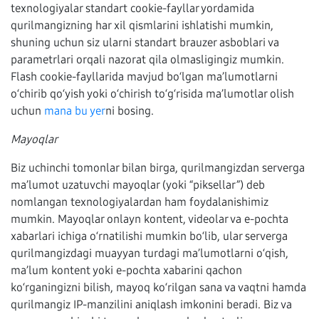
texnologiyalar standart cookie-fayllar yordamida
qurilmangizning har xil qismlarini ishlatishi mumkin,
shuning uchun siz ularni standart brauzer asboblari va
parametrlari orqali nazorat qila olmasligingiz mumkin.
Flash cookie-fayllarida mavjud bo‘lgan ma’lumotlarni
o‘chirib qo‘yish yoki o‘chirish to‘g‘risida ma’lumotlar olish
uchun
mana bu yer
ni bosing.
Mayoqlar
Biz uchinchi tomonlar bilan birga, qurilmangizdan serverga
ma’lumot uzatuvchi mayoqlar (yoki “piksellar”) deb
nomlangan texnologiyalardan ham foydalanishimiz
mumkin. Mayoqlar onlayn kontent, videolar va e-pochta
xabarlari ichiga o‘rnatilishi mumkin bo‘lib, ular serverga
qurilmangizdagi muayyan turdagi ma’lumotlarni o‘qish,
ma’lum kontent yoki e-pochta xabarini qachon
ko‘rganingizni bilish, mayoq ko‘rilgan sana va vaqtni hamda
qurilmangiz IP-manzilini aniqlash imkonini beradi. Biz va