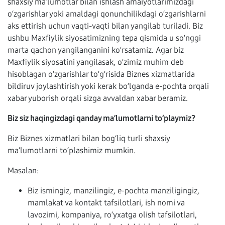
shaxsiy ma’lumotlar bilan ishlash amaiyotlarimizdagi
o‘zgarishlar yoki amaldagi qonunchilikdagi o‘zgarishlarni
aks ettirish uchun vaqti-vaqti bilan yangilab turiladi. Biz
ushbu Maxfiylik siyosatimizning tepa qismida u so‘nggi
marta qachon yangilanganini ko‘rsatamiz. Agar biz
Maxfiylik siyosatini yangilasak, o‘zimiz muhim deb
hisoblagan o‘zgarishlar to‘g‘risida Biznes xizmatlarida
bildiruv joylashtirish yoki kerak bo‘lganda e-pochta orqali
xabar yuborish orqali sizga avvaldan xabar beramiz.
Biz siz haqingizdagi qanday ma’lumotlarni to‘playmiz?
Biz Biznes xizmatlari bilan bog‘liq turli shaxsiy
ma’lumotlarni to‘plashimiz mumkin.
Masalan:
Biz ismingiz, manzilingiz, e-pochta manziligingiz,
mamlakat va kontakt tafsilotlari, ish nomi va
lavozimi, kompaniya, ro‘yxatga olish tafsilotlari,