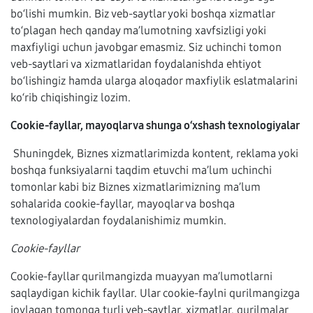
bo‘lishi mumkin. Biz veb-saytlar yoki boshqa xizmatlar
to‘plagan hech qanday ma’lumotning xavfsizligi yoki
maxfiyligi uchun javobgar emasmiz. Siz uchinchi tomon
veb-saytlari va xizmatlaridan foydalanishda ehtiyot
bo‘lishingiz hamda ularga aloqador maxfiylik eslatmalarini
ko‘rib chiqishingiz lozim.
Cookie-fayllar, mayoqlar va shunga o‘xshash texnologiyalar
Shuningdek, Biznes xizmatlarimizda kontent, reklama yoki
boshqa funksiyalarni taqdim etuvchi ma’lum uchinchi
tomonlar kabi biz Biznes xizmatlarimizning ma’lum
sohalarida cookie-fayllar, mayoqlar va boshqa
texnologiyalardan foydalanishimiz mumkin.
Cookie-fayllar
Cookie-fayllar qurilmangizda muayyan ma’lumotlarni
saqlaydigan kichik fayllar. Ular cookie-faylni qurilmangizga
joylagan tomonga turli veb-saytlar, xizmatlar, qurilmalar