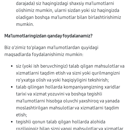
darajada) siz haqingizdagi shaxsiy ma’lumotlarni
olishimiz mumkin, ularni sizdan yoki siz haqingizda
oladigan boshqa ma’lumotlar bilan birlashtirishimiz
mumkin.
Ma’lumotlaringizdan qanday foydalanamiz?
Biz o‘zimiz to‘plagan ma’lumotlardan quyidagi
maqsadlarda foydalanishimiz mumkin:
siz (yoki ish beruvchingiz) talab qilgan mahsulotlar va
xizmatlarni taqdim etish va sizni yoki qurilmangizni
ro‘yxatga olish va yoki haqiqiyligini tekshirish;
talab qilingan hollarda kompaniyangizning xaridlar
tarixi va xizmat yozuvini va boshqa tegishli
ma’lumotlarni hisobga oluvchi yaxshiroq va yanada
moslashtirilgan mahsulotlar va xizmatlarni taqdim
etish;
tegishli qonun talab qilgan hollarda alohida
roziligingiz bilan sizni yangi mahsulotlar va xizmatlar