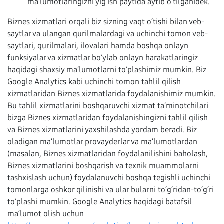
ma’lumotlaringizni yig‘ish paytida aytib o‘tilganidek.
Biznes xizmatlari orqali biz sizning vaqt o‘tishi bilan veb-
saytlar va ulangan qurilmalardagi va uchinchi tomon veb-
saytlari, qurilmalari, ilovalari hamda boshqa onlayn
funksiyalar va xizmatlar bo‘ylab onlayn harakatlaringiz
haqidagi shaxsiy ma’lumotlarni to‘plashimiz mumkin. Biz
Google Analytics kabi uchinchi tomon tahlil qilish
xizmatlaridan Biznes xizmatlarida foydalanishimiz mumkin.
Bu tahlil xizmatlarini boshqaruvchi xizmat ta’minotchilari
bizga Biznes xizmatlaridan foydalanishingizni tahlil qilish
va Biznes xizmatlarini yaxshilashda yordam beradi. Biz
oladigan ma’lumotlar provayderlar va ma’lumotlardan
(masalan, Biznes xizmatlaridan foydalanilishini baholash,
Biznes xizmatlarini boshqarish va texnik muammolarni
tashxislash uchun) foydalanuvchi boshqa tegishli uchinchi
tomonlarga oshkor qilinishi va ular bularni to‘g‘ridan-to‘g‘ri
to‘plashi mumkin. Google Analytics haqidagi batafsil
maʼlumot olish uchun