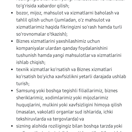
to‘g‘risida xabardor qilish;
bozor, mijoz, mahsulot va xizmatlarni baholash va
tahlil qilish uchun (jumladan, o‘z mahsulot va
xizmatlarimiz haqida fikringizni so‘rash hamda turli
so‘rovnomalar o‘tkazish);
Biznes xizmatlarini yaxshilashimiz uchun
kompaniyalar ulardan qanday foydalanishini
tushunish hamda yangi mahsulotlar va xizmatlarini
ishlab chiqish;
texnik xizmatlar ko‘rsatish va Biznes xizmatlari
ko‘rsatish bo‘yicha xavfsizlikni yetarli darajada ushlab
turish;
Samsung yoki boshqa tegishli filiallarimiz, biznes
sheriklarimiz, xodimlarimiz yoki mijozlarimiz
huquqlarini, mulkini yoki xavfsizligini himoya qilish
(masalan, vakolatli organlar sud ishlarida, ichki
tekshiruvlarda va tergovlarda) va
sizning alohida roziligingiz bilan boshqa tarzda yoki