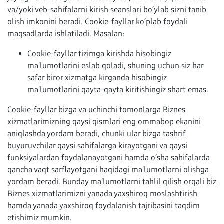
va/yoki veb-sahifalarni kirish seanslari bo‘ylab sizni tanib
olish imkonini beradi. Cookie-fayllar ko‘plab foydali
maqsadlarda ishlatiladi. Masalan:
Cookie-fayllar tizimga kirishda hisobingiz
ma’lumotlarini eslab qoladi, shuning uchun siz har
safar biror xizmatga kirganda hisobingiz
ma’lumotlarini qayta-qayta kiritishingiz shart emas.
Cookie-fayllar bizga va uchinchi tomonlarga Biznes
xizmatlarimizning qaysi qismlari eng ommabop ekanini
aniqlashda yordam beradi, chunki ular bizga tashrif
buyuruvchilar qaysi sahifalarga kirayotgani va qaysi
funksiyalardan foydalanayotgani hamda o‘sha sahifalarda
qancha vaqt sarflayotgani haqidagi ma’lumotlarni olishga
yordam beradi. Bunday ma’lumotlarni tahlil qilish orqali biz
Biznes xizmatlarimizni yanada yaxshiroq moslashtirish
hamda yanada yaxshiroq foydalanish tajribasini taqdim
etishimiz mumkin.