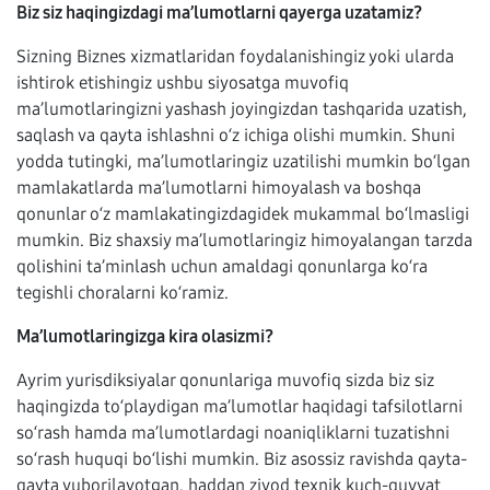
Biz siz haqingizdagi ma’lumotlarni qayerga uzatamiz?
Sizning Biznes xizmatlaridan foydalanishingiz yoki ularda
ishtirok etishingiz ushbu siyosatga muvofiq
ma’lumotlaringizni yashash joyingizdan tashqarida uzatish,
saqlash va qayta ishlashni o‘z ichiga olishi mumkin. Shuni
yodda tutingki, ma’lumotlaringiz uzatilishi mumkin bo‘lgan
mamlakatlarda ma’lumotlarni himoyalash va boshqa
qonunlar o‘z mamlakatingizdagidek mukammal bo‘lmasligi
mumkin. Biz shaxsiy ma’lumotlaringiz himoyalangan tarzda
qolishini ta’minlash uchun amaldagi qonunlarga ko‘ra
tegishli choralarni ko‘ramiz.
Ma’lumotlaringizga kira olasizmi?
Ayrim yurisdiksiyalar qonunlariga muvofiq sizda biz siz
haqingizda to‘playdigan ma’lumotlar haqidagi tafsilotlarni
so‘rash hamda ma’lumotlardagi noaniqliklarni tuzatishni
so‘rash huquqi bo‘lishi mumkin. Biz asossiz ravishda qayta-
qayta yuborilayotgan, haddan ziyod texnik kuch-quvvat