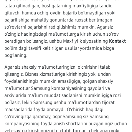
talab qilinadigan, boshqalarning maxfiyligiga tahdid
qiluvchi hamda ochiq-oydin bajarib bo‘lmaydigan yoki
bajarilishiga mahalliy qonunlarda ruxsat berilmagan
so‘rovlarni bajarishni rad qilishimiz mumkin. Agar siz
o‘zingiz haqingizdagi ma’lumotlarga kirish uchun so‘rov
beradigan bo‘lsangiz, ushbu Maxfiylik siyosatining
Kontakt
bo‘limidagi tavsifi keltirilgan usullar yordamida bizga
bog‘laning.
Agar siz shaxsiy ma’lumotlaringizni o‘chirishni talab
qilsangiz, Biznes xizmatlariga kirishingiz yoki undan
foydalanishingiz mumkin emasligiga, qolgan shaxsiy
ma’lumotlar Samsung kompaniyasining qaydlari va
arxivlarida ma’lum muddat saqlanishi mumkinligiga rozi
bo‘lasiz, lekin Samsung ushbu ma’lumotlardan tijorat
maqsadlarida foydalanmaydi. O‘chirish haqidagi
so‘rovingizga qaramay, agar Samsung siz Samsung
kompaniyasining foydalanish shartlarini buzganingiz uchun
veb-saytga kirishingizni to‘xtatib turgan, cheklagan yoki