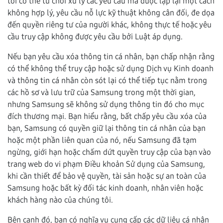
tôi có thể từ chối xử lý các yêu cầu mà được lặp lại một cách
không hợp lý, yêu cầu nỗ lực kỹ thuật không cân đối, đe dọa
đến quyền riêng tư của người khác, không thực tế hoặc yêu
cầu truy cập không được yêu cầu bởi Luật áp dụng.
Nếu bạn yêu cầu xóa thông tin cá nhân, bạn chấp nhận rằng
có thể không thể truy cập hoặc sử dụng Dịch vụ Kinh doanh
và thông tin cá nhân còn sót lại có thể tiếp tục nằm trong
các hồ sơ và lưu trữ của Samsung trong một thời gian,
nhưng Samsung sẽ không sử dụng thông tin đó cho mục
đích thương mại. Bạn hiểu rằng, bất chấp yêu cầu xóa của
bạn, Samsung có quyền giữ lại thông tin cá nhân của bạn
hoặc một phần liên quan của nó, nếu Samsung đã tạm
ngừng, giới hạn hoặc chấm dứt quyền truy cập của bạn vào
trang web do vi phạm Điều khoản Sử dụng của Samsung,
khi cần thiết để bảo vệ quyền, tài sản hoặc sự an toàn của
Samsung hoặc bất kỳ đối tác kinh doanh, nhân viên hoặc
khách hàng nào của chúng tôi.
Bên cạnh đó, bạn có nghĩa vụ cung cấp các dữ liệu cá nhân